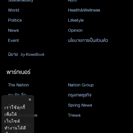
Sustainability
Auto
World
Health&Wellness
Politics
Lifestyle
News
Opinion
Event
นโยบายการเป็นส่วนตัว
นิยาย
by KaweBook
พาร์ทเนอร์
The Nation
Nation Group
คม ชัด ลึก
กรุงเทพธุรกิจ
×
Nation
Spring News
เราใช้คุกกี้
เพื่อให้
Thainewsonline
Tnews
เว็บไซต์
ฐานเศรษฐกิจ
ทำงานได้ดี