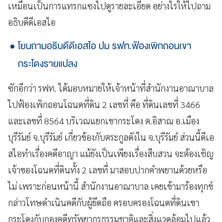
เหมือนเป็นการแทรกแซงไปดูรายละเอียด อย่างไรให้ไปถาม
อธิบดีดีเอสไอ
โยนถามอธิบดีดีเอสไอ ปม รฟท.ฟ้องเพิกถอนเขา
กระโดงรายแปลง
ซักอีกว่า รฟท. ได้มอบหมายให้เจ้าหน้าที่สำนักงานอาณาบาล
ไปฟ้องเพิกถอนโฉนดที่ดิน 2 เลขที่ คือ ที่ดินเลขที่ 3466
และเลขที่ 8564 บริเวณแยกเขากระโดง ต.อิสาณ อ.เมือง
บุรีรัมย์ จ.บุรีรัมย์ เกี่ยวข้องกับตระกูลดังใน จ.บุรีรัมย์ ส่วนนี้ดีเอ
สไอทำเรื่องคดีอาญา แม้ยังเป็นเพียงเรื่องสืบสวน จะต้องเชิญ
เจ้าของโฉนดที่ดินทั้ง 2 เลขที่ มาสอบปากคำพยานด้วยหรือ
ไม่ เพราะก่อนหน้านี้ สำนักงานอาณาบาล เคยเข้ามาร้องทุกข์
กล่าวโทษดำเนินคดีกับผู้ยึดถือ ครอบครองโฉนดที่ดินเขา
กระโดงกับกองคดีทรัพยากรธรรมชาติและสิ่งแวดล้อมไปแล้ว