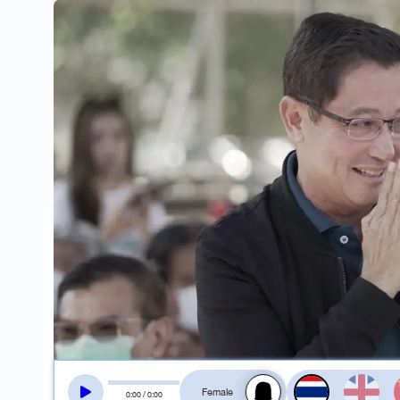
สลับเสียงอ่าน
0
:
00
/
0
:
00