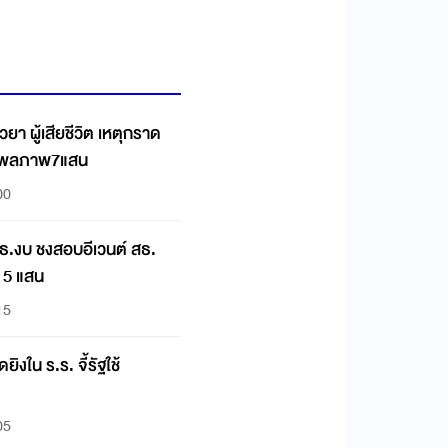
วยา ผู้เสียชีวิต เหตุกราด
ุพพลภาพ7แสน
00
มธ.งบ ชงสอบอีเวนต์ สธ.
 5 แสน
15
ยิงใน ร.ร. จี้รัฐใช้
05