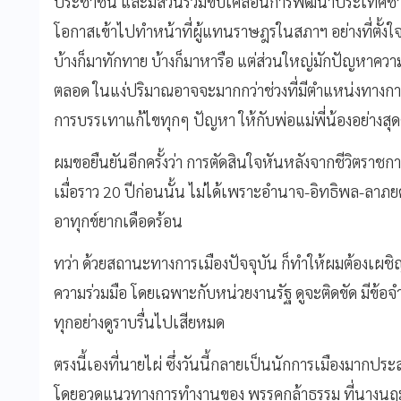
ประชาชน และมีส่วนร่วมขับเคลื่อนการพัฒนาประเทศชาติ เช
โอกาสเข้าไปทำหน้าที่ผู้แทนราษฎรในสภาฯ อย่างที่ตั้งใจ
บ้างก็มาทักทาย บ้างก็มาหารือ แต่ส่วนใหญ่มักปัญหาความ
ตลอด ในแง่ปริมาณอาจจะมากกว่าช่วงที่มีตำแหน่งทางกา
การบรรเทาแก้ไขทุกๆ ปัญหา ให้กับพ่อแม่พี่น้องอย่างส
ผมขอยืนยันอีกครั้งว่า การตัดสินใจหันหลังจากชีวิตรา
เมื่อราว 20 ปีก่อนนั้น ไม่ได้เพราะอำนาจ-อิทธิพล-ลาภยศ แ
อาทุกข์ยากเดือดร้อน
ทว่า ด้วยสถานะทางการเมืองปัจจุบัน ก็ทำให้ผมต้องเผช
ความร่วมมือ โดยเฉพาะกับหน่วยงานรัฐ ดูจะติดขัด มีข้อจำกัด
ทุกอย่างดูราบรื่นไปเสียหมด
ตรงนี้เองที่นายไผ่ ซึ่งวันนี้กลายเป็นนักการเมืองมากปร
โดยอวดแนวทางการทำงานของ พรรคกล้าธรรม ที่นางนฤมล