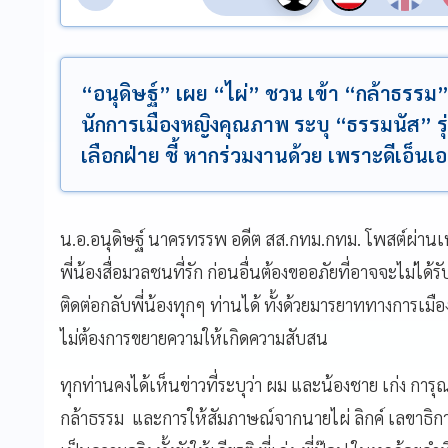
“อนุดิษฐ์” เผย “ไผ่” ชวน เข้า “กล้าธ
นักการเมืองหญิงคุณภาพ ระบุ “ธรรมนัส” รุ
เลือกฝ่าย ชี้ หากร่วมงานด้วย เพราะดีเอ็นเอ 
น.อ.อนุดิษฐ์ นาครทรรพ อดีต สส.กทม.กทม. โพสต์ผ่านเฟสบุ
พี่น้องสื่อมวลชนที่รัก ก่อนอื่นต้องขออภัยที่อาจจะไม่ไ
ติดต่อกลับพี่น้องทุกๆ ท่านได้ ทั้งด้วยมารยาททางการเมื
ไม่ต้องการขยายความให้เกิดความสับสน
ทุกท่านคงได้เห็นข่าวที่ระบุว่า ผม และน้องชาย เก่ง กา
กล้าธรรม และการให้สัมภาษณ์จากนายไผ่ ลิกค์ เลขาธิกา