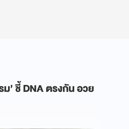
รรม’ ชี้ DNA ตรงกัน อวย