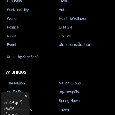
Business
Tech
Sustainability
Auto
World
Health&Wellness
Politics
Lifestyle
News
Opinion
Event
นโยบายการเป็นส่วนตัว
นิยาย
by KaweBook
พาร์ทเนอร์
The Nation
Nation Group
คม ชัด ลึก
กรุงเทพธุรกิจ
×
Nation
Spring News
เราใช้คุกกี้
เพื่อให้
Thainewsonline
Tnews
เว็บไซต์