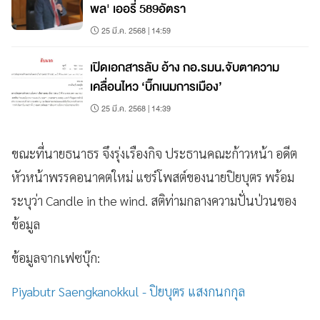
พล' เออรี่ 589อัตรา
25 มี.ค. 2568 | 14:59
เปิดเอกสารลับ อ้าง กอ.รมน.จับตาความ
เคลื่อนไหว ‘บิ๊กเนมการเมือง’
25 มี.ค. 2568 | 14:39
ขณะที่นายธนาธร จึงรุ่งเรืองกิจ ประธานคณะก้าวหน้า อดีต
หัวหน้าพรรคอนาคตใหม่ แชร์โพสต์ของนายปิยบุตร พร้อม
ระบุว่า Candle in the wind. สติท่ามกลางความปั่นป่วนของ
ข้อมูล
ข้อมูลจากเฟซบุ๊ก:
Piyabutr Saengkanokkul - ปิยบุตร แสงกนกกุล