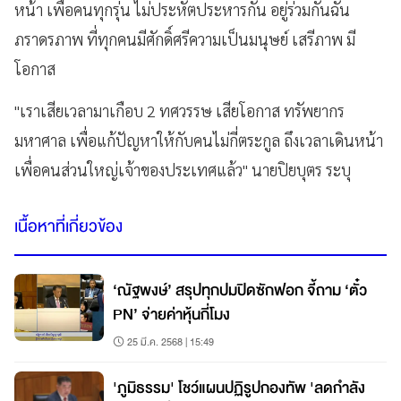
หน้า เพื่อคนทุกรุ่น ไม่ประหัตประหารกัน อยู่ร่วมกันฉัน
ภราดรภาพ ที่ทุกคนมีศักดิ์ศรีความเป็นมนุษย์ เสรีภาพ มี
โอกาส
"เราเสียเวลามาเกือบ 2 ทศวรรษ เสียโอกาส ทรัพยากร
มหาศาล เพื่อแก้ปัญหาให้กับคนไม่กี่ตระกูล ถึงเวลาเดินหน้า
เพื่อคนส่วนใหญ่เจ้าของประเทศแล้ว" นายปิยบุตร ระบุ
เนื้อหาที่เกี่ยวข้อง
‘ณัฐพงษ์’ สรุปทุกปมปิดซักฟอก จี้ถาม ‘ตั๋ว
PN’ จ่ายค่าหุ้นกี่โมง
25 มี.ค. 2568 | 15:49
'ภูมิธรรม' โชว์แผนปฏิรูปกองทัพ 'ลดกำลัง