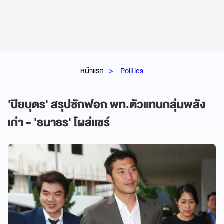
หน้าแรก
Politics
'ปิยบุตร' สรุปซักฟอก พท.ตัวแทนกลุ่มพลัง
เก่า - 'ธนาธร' โผล่แชร์