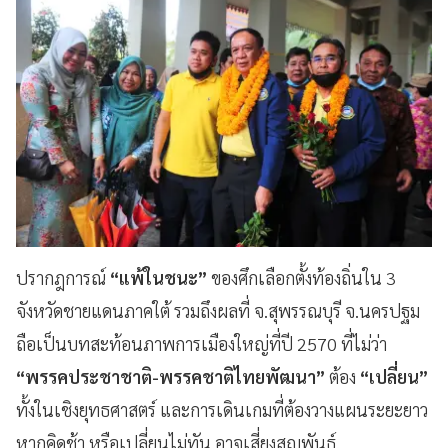
ปรากฎการณ์
“แพ้ในชนะ”
ของศึกเลือกตั้งท้องถิ่นใน 3
จังหวัดชายแดนภาคใต้ รวมถึงผลที่ จ.สุพรรณบุรี จ.นครปฐม
ถือเป็นบทสะท้อนภาพการเมืองใหญ่ที่ปี 2570 ที่ไม่ว่า
“พรรคประชาชาติ-พรรคชาติไทยพัฒนา”
ต้อง
“เปลี่ยน”
ทั้งในเชิงยุทธศาสตร์ และการเดินเกมที่ต้องวางแผนระยะยาว
หากคิดช้า หรือเปลี่ยนไม่ทัน อาจเสี่ยงสูญพันธุ์.