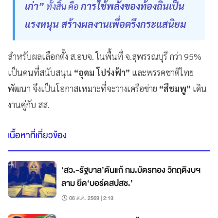
เก่า”
การใช้พลังของท้องถิ่นเป็น
ทั้งสิ้น คือ
แรงหนุน สร้างผลงานเพื่อตรึงกระแสนิยม
สำหรับผลเลือกตั้ง ส.อบจ. ในพื้นที่ จ.สุพรรณบุรี กว่า 95%
เป็นคนที่สนับสนุน
“อุดม โปร่งฟ้า”
และพรรคชาติไทย
พัฒนา จึงเป็นโอกาสเหมาะที่จะวางเครือข่าย
“สีชมพู”
เดิน
งานคู่กับ สส.
เนื้อหาที่เกี่ยวข้อง
‘สว.-รัฐบาล’ดันแก้ กม.บัตรทอง วิกฤติงบฯ
ลาม ยึด‘บอร์ดสปสช.’
06 ส.ค. 2569 | 2:13