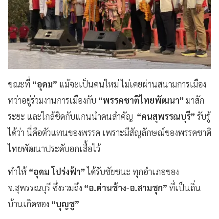
ขณะที่
“อุดม”
แม้จะเป็นคนใหม่ ไม่เคยผ่านสนามการเมือง
ทว่าอยู่ร่วมงานการเมืองกับ
“พรรคชาติไทยพัฒนา”
มาสัก
ระยะ และใกล้ชิดกับแกนนำคนสำคัญ
“คนสุพรรณบุรี”
รับรู้
ได้ว่า นี่คือตัวแทนของพรรค เพราะมีสัญลักษณ์ของพรรคชาติ
ไทยพัฒนาประดับอกเสื้อไว้
ทำให้
“อุดม โปร่งฟ้า”
ได้รับชัยชนะ ทุกอำเภอของ
จ.สุพรรณบุรี ซึ่งรวมถึง
“อ.ด่านช้าง-อ.สามชุก”
ที่เป็นถิ่น
บ้านเกิดของ
“บุญชู”