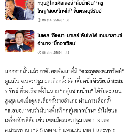
ทฤษฎีไตรคัลเลอร์ ‘ล้มน้ำเงิน’ ‘ครู
ใหญ่’สยบ‘โกฯใต้’ ขึ้นตรงบุรีรัมย์
06 ส.ค. 2569 | 1:58
โมเดล ‘อิเหนา-มาเลย์’ดับไฟใต้ เกมบาลานซ์
อำนาจ ‘บิ๊กอาเซียน’
06 ส.ค. 2569 | 1:43
นอกจากนั้นแล้ว ชาติไทยพัฒนาที่มี
“ตระกูลสะสมทรัพย์”
ดูแลใน จ.นครปฐม ผลเลือกตั้ง คือ
เสี่ยหนึ่ง จิรวัฒน์ สะสม
ทรัพย์
ที่ลงเลือกตั้งในนาม
“กลุ่มชาวบ้าน”
ได้รับคะแนน
สูงสุด แต่เมื่อดูผลเลือกตั้งรายอำเภอ ผ่านการเลือกตั้ง
“ส.อบจ.”
พบว่า มีบางพื้นที่
“กลุ่มชาวบ้าน”
ยังไม่ชนะ
เครื่องจักรสีส้ม เช่น เขตเมืองนครปฐม เขต 1-3 เขต
อ.สามพราน เขต 5 เขต อ.กำแพงแสน เขต 1 และพุทธ