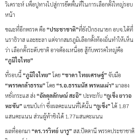
วิเคราะห์ เพื่อปูทางไปสู่การยึดพื้นที่ในการเลือกตั้งใหญ่รอบ
หน้า
ขณะที่อีกพรรค คือ
“ประชาชาติ”
ที่ยังปักธงนายก อบจ.ได้ที่
นราธิวาส และยะลา แต่จากสมรภูมิเลือกตั้งท้องถิ่นทำให้เห็น
ว่า เลือกตั้งระดับชาติ อาจต้องเหนื่อย สู้กับพรรคใหญ่คือ
“ภูมิใจไทย”
ที่รอบนี้
“ภูมิใจไทย”
โดย
“ชาดา ไทยเศรษฐ์”
จับมือ
“พรรคกล้าธรรม”
โดย
“ร.อ.ธรรมนัส พรหมเผ่า”
มาลอง
หยั่งกระแส ส่ง
“อัลดุลลักษณ์ สะอิ”
ปะทะกับ
“กูเซ็ง ยาวอ
หะซัน”
แชมป์เก่า ซึ่งผลคะแนนที่ได้นั้น
“กูเซ็ง”
ได้ 1.87
แสนคะแนน ส่วนผู้ท้าชิงได้ 1.77แสนคะแนน
ผลที่ออกมา
“ดร.วรวิทย์ บารู”
สส.ปัตตานี พรรคประชาชาติ