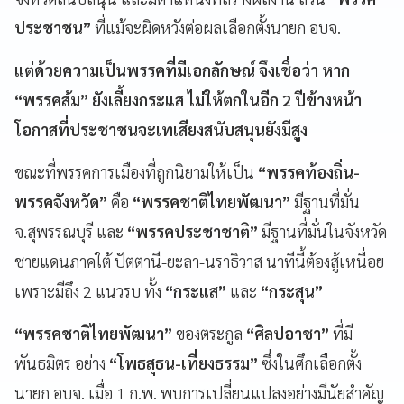
ประชาชน”
ที่แม้จะผิดหวังต่อผลเลือกตั้งนายก อบจ.
แต่ด้วยความเป็นพรรคที่มีเอกลักษณ์ จึงเชื่อว่า หาก
“พรรคส้ม” ยังเลี้ยงกระแส ไม่ให้ตกในอีก 2 ปีข้างหน้า
โอกาสที่ประชาชนจะเทเสียงสนับสนุนยังมีสูง
ขณะที่พรรคการเมืองที่ถูกนิยามให้เป็น
“พรรคท้องถิ่น-
พรรคจังหวัด”
คือ
“พรรคชาติไทยพัฒนา”
มีฐานที่มั่น
จ.สุพรรณบุรี และ
“พรรคประชาชาติ”
มีฐานที่มั่นในจังหวัด
ชายแดนภาคใต้ ปัตตานี-ยะลา-นราธิวาส นาทีนี้ต้องสู้เหนื่อย
เพราะมีถึง 2 แนวรบ ทั้ง
“กระแส”
และ
“กระสุน”
“พรรคชาติไทยพัฒนา”
ของตระกูล
“ศิลปอาชา”
ที่มี
พันธมิตร อย่าง
“โพธสุธน-เที่ยงธรรม”
ซึ่งในศึกเลือกตั้ง
นายก อบจ. เมื่อ 1 ก.พ. พบการเปลี่ยนแปลงอย่างมีนัยสำคัญ