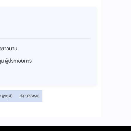
่างยาวนาน
งทุน ผู้ประกอบการ
ญญาวุฒิ
เท้ง ณัฐพงษ์