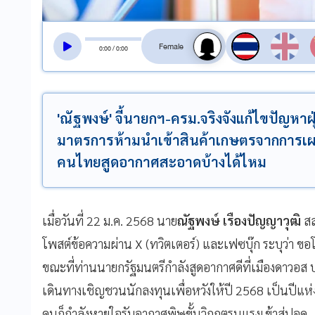
สลับเสียงอ่าน
0
:
00
/
0
:
00
'ณัฐพงษ์' จี้นายกฯ-ครม.จริงจังแก้ไขปัญหาฝุ่น
มาตรการห้ามนำเข้าสินค้าเกษตรจากการเผาไ
คนไทยสูดอากาศสะอาดบ้างได้ไหม
เมื่อวันที่ 22 ม.ค. 2568 นาย
ณัฐพงษ์ เรืองปัญญาวุฒิ
สส
โพสต์ข้อความผ่าน X (ทวิตเตอร์) และเฟซบุ๊ก ระบุว่า 
ขณะที่ท่านนายกรัฐมนตรีกำลังสูดอากาศดีที่เมืองดาวอส
เดินทางเชิญชวนนักลงทุนเพื่อหวังให้ปี 2568 เป็นป
คนก็กำลังหายใจรับอากาศพิษขั้นวิกฤตรุนแรงเข้าสู่ปอด