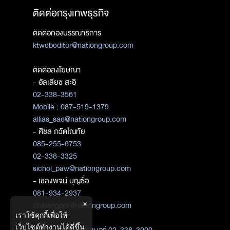
ติดต่อกรุงเทพธุรกิจ
ติดต่อกองบรรณาธิการ
ktwebeditor@nationgroup.com
ติดต่อลงโฆษณา
- อัลเลียซ สะอิ
02-338-3561
Mobile : 087-519-1379
allias_sae@nationgroup.com
- ศิชล ภวัตโณทัย
085-255-6753
02-338-3325
sichol_paw@nationgroup.com
- เชลงพจน์ บุญซื่อ
081-934-2937
×
chalengpot@nationgroup.com
เราใช้คุกกี้เพื่อให้
เว็บไซต์ทำงานได้ดีขึ้น
สมัครสมาชิก
ติดต่อเบอร์ 02-338-3000