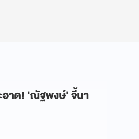
ด! 'ณัฐพงษ์' จี้นา