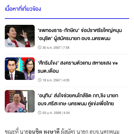
เนื้อหาที่เกี่ยวข้อง
‘แพทองธาร-ทักษิณ‘ จ่อปราศรัยใหญ่หนุน
’อนุชิต‘ ผู้สมัครนายก อบจ.นครพนม
30 ธ.ค. 2567 | 7:58
‘ศึกริมโขง’ สงครามตัวแทน สหายแสง vs
รมต.เดือน
18 ธ.ค. 2567 | 4:00
'อนุทิน' ส่งใจช่วยคนใกล้ชิด ภท,ชิง นายก
อบจ.ศรีสะเกษ-นครพนม คู่แข่งเพื่อไทย
03 ม.ค. 2568 | 4:34
ขณะที่ นาย
อนุชิต หงษาดี
ผู้สมัคร นายก อบจ.นครพนม