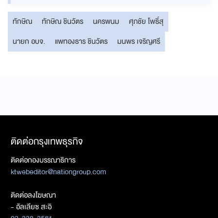
ทักษิณ
ทักษิณ ชินวัตร
นครพนม
ศุภชัย โพธิ์สุ
นายก อบจ.
แพทองธาร ชินวัตร
มนพร เจริญศรี
ติดต่อกรุงเทพธุรกิจ
ติดต่อกองบรรณาธิการ
ktwebeditor@nationgroup.com
ติดต่อลงโฆษณา
- อัลเลียซ สะอิ