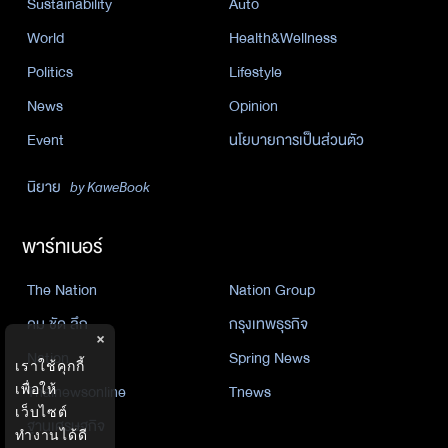
Sustainability
Auto
World
Health&Wellness
Politics
Lifestyle
News
Opinion
Event
นโยบายการเป็นส่วนตัว
นิยาย
by KaweBook
พาร์ทเนอร์
The Nation
Nation Group
คม ชัด ลึก
กรุงเทพธุรกิจ
×
Nation
Spring News
เราใช้คุกกี้
Thainewsonline
Tnews
เพื่อให้
เว็บไซต์
ฐานเศรษฐกิจ
ทำงานได้ดี