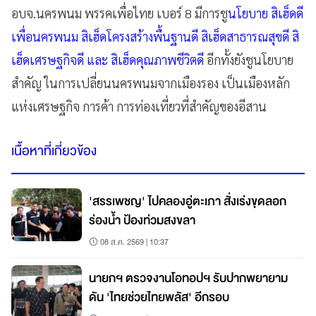
อบจ.นครพนม พรรคเพื่อไทย เบอร์ 8 มีการชู
นโยบาย สิเฮ็ดดี
เพื่อนครพนม สิเฮ็ดโครงสร้างพื้นฐานดี สิเฮ็ดสาธารณสุขดี สิ
เฮ็ดเศรษฐกิจดี และ สิเฮ็ดคุณภาพชีวิตดี
อีกทั้งยังชูนโยบาย
สำคัญ ในการเปลี่ยนนครพนมจากเมืองรอง เป็นเมืองหลัก
แห่งเศรษฐกิจ การค้า การท่องเที่ยวที่สำคัญของอีสาน
เนื้อหาที่เกี่ยวข้อง
'สรรเพชญ' ไปคลองอู่ตะเภา สั่งเร่งขุดลอก
ร่องน้ำ ป้องท่วมสงขลา
08 ส.ค. 2569 | 10:37
นายกฯ ตรวจงานโอทอปฯ รับปากพยายาม
ดัน 'ไทยช่วยไทยพลัส' อีกรอบ