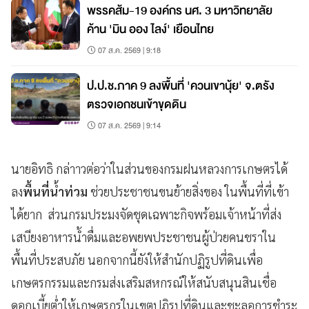
พรรคส้ม-19 องค์กร นศ. 3 มหาวิทยาลัย
ค้าน 'มิน ออง ไลง์' เยือนไทย
07 ส.ค. 2569 | 9:18
ป.ป.ช.ภาค 9 ลงพื้นที่ 'ควนเขานุ้ย' จ.ตรัง
ตรวจเอกชนเข้าขุดดิน
07 ส.ค. 2569 | 9:14
นายอิทธิ กล่าาวต่อว่าในส่วนของกรมฝนหลวงการเกษตรได้
ลง
พื้นที่น้ำท่วม
ช่วยประชาชนขนย้ายสิ่งของ ในพื้นที่ที่เข้า
ได้ยาก ส่วนกรมประมงจัดชุดเฉพาะกิจพร้อมเจ้าหน้าที่ส่ง
เสบียงอาหารน้ำดื่มและอพยพประชาชนผู้ป่วยคนชราใน
พื้นที่ประสบภัย นอกจากนี้ยังให้สำนักปฏิรูปที่ดินเพื่อ
เกษตรกรรมและกรมส่งเสริมสหกรณ์ให้สนับสนุนสินเชื่อ
ดอกเบี้ยต่ำให้เกษตรกรในเขตปฏิรูปที่ดินและชะลอการชำระ