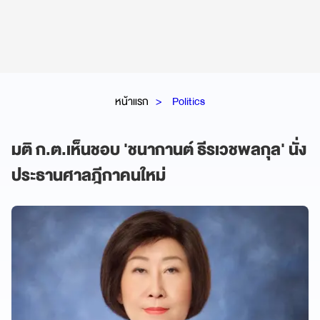
หน้าแรก
Politics
มติ ก.ต.เห็นชอบ 'ชนากานต์ ธีรเวชพลกุล' นั่ง
ประธานศาลฎีกาคนใหม่