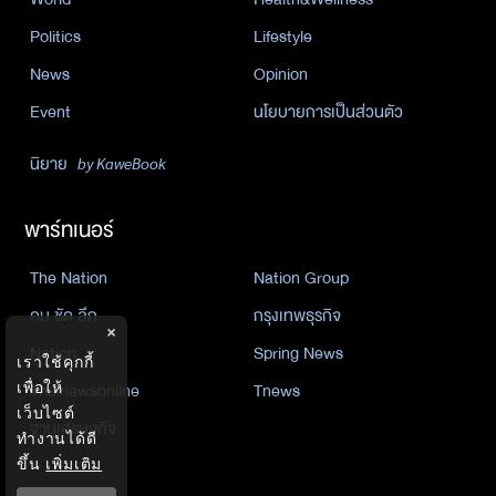
Politics
Lifestyle
News
Opinion
Event
นโยบายการเป็นส่วนตัว
นิยาย
by KaweBook
พาร์ทเนอร์
The Nation
Nation Group
คม ชัด ลึก
กรุงเทพธุรกิจ
×
Nation
Spring News
เราใช้คุกกี้
Thainewsonline
Tnews
เพื่อให้
เว็บไซต์
ฐานเศรษฐกิจ
ทำงานได้ดี
ขึ้น
เพิ่มเติม