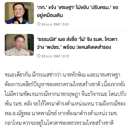
‘ภท.’ แจ้ง ’เศรษฐา‘ ไม่ขยับ ’ปรับครม.‘ ขอ
อยู่เหมือนเดิม
24 เม.ย. 2567 | 5:51
‘ธรรมนัส’ เผย ส่งชื่อ ‘ไผ่’ ชิง รมต. โควตา
ว่าง ‘พปชร.’ พร้อม 3แคนดิเดตสำรอง
23 เม.ย. 2567 | 3:12
ขณะเดียวกัน มีกระแสข่าวว่า นายทักษิณ และนายเศรษฐา
ต้องการเคลียร์ปัญหาของพรรครวมไทยสร้างชาติ เนื่องจากยัง
ไม่มีความชัดเจนกรณีหากนายกฤษฎา จีนะวิจารณะ โดนปรับ
พ้น รมช. คลัง จะให้ใครมาดำรงตำแหน่งแทน รวมถึงกรณีของ
พล.อ.ณัฐพล นาคพาณิชย์ หากต้องมาดำรงตำแหน่ง รมช.
กลาโหม ควรจะอยู่ในโควตาของพรรครวมไทยสร้างชาติ