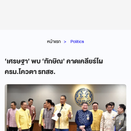
หน้าแรก
Politics
‘เศรษฐา’ พบ ‘ทักษิณ’ คาดเคลียร์โผ
ครม.โควตา รทสช.