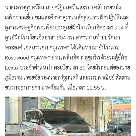
นายเศรษฐา ทวีสิน นายกรัฐมนตรี และรมว.คลัง ภายหลัง
เสร็จจากเยี่ยมชมและศึกษาดูงานหลักสูตรการฝึกปฏิบัติและ
ดูงานเศรษฐกิจพอเพียงของศูนย์ฝึกโรงเรียนจิตอาสา 904 ที่
ศูนย์ฝึกโรงเรียนจิตอาสา 904 กรมทหารราบที่ 11 รักษา
พระองค์ เขตบางเขน กรุงเทพฯ ได้เดินทางมายังโรงแรม
Rosewood กรุงเทพฯ ย่านเพลินจิต ถ.สุขุมวิท ด้วยรถตู้ยี่ห้อ
Lexux ประจำตำแหน่ง ทะเบียน สร 30 โดยมีรถยนต์ของนาย
ภูมิธรรม เวชยชัย รองนายกรัฐมนตรี และรมว.พาณิชย์ ติดตาม
ขบวนของนายกฯ มาพร้อมกัน เมื่อเวลา 11.55 น.