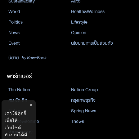
Sustainability
Auto
World
Health&Wellness
Politics
Lifestyle
News
Opinion
Event
นโยบายการเป็นส่วนตัว
นิยาย
by KaweBook
พาร์ทเนอร์
The Nation
Nation Group
คม ชัด ลึก
กรุงเทพธุรกิจ
×
Nation
Spring News
เราใช้คุกกี้
เพื่อให้
Thainewsonline
Tnews
เว็บไซต์
ฐานเศรษฐกิจ
ทำงานได้ดี