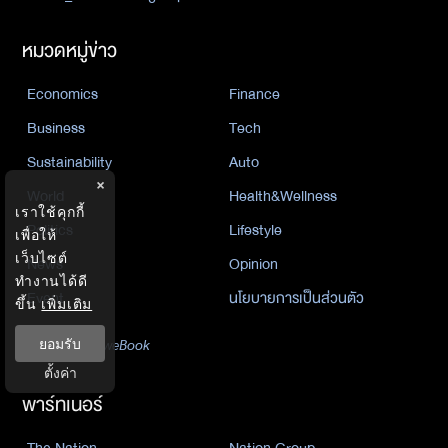
หมวดหมู่ข่าว
Economics
Finance
Business
Tech
Sustainability
Auto
×
World
Health&Wellness
เราใช้คุกกี้
Politics
Lifestyle
เพื่อให้
เว็บไซต์
News
Opinion
ทำงานได้ดี
Event
นโยบายการเป็นส่วนตัว
ขึ้น
เพิ่มเติม
นิยาย
ยอมรับ
by KaweBook
ตั้งค่า
พาร์ทเนอร์