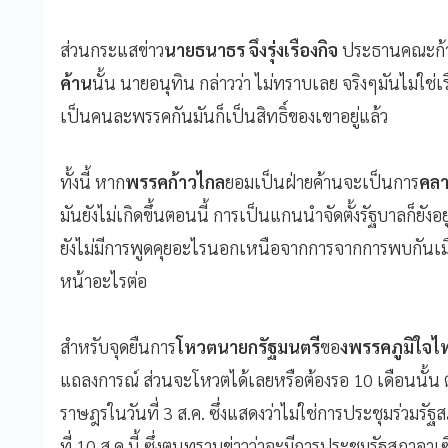
ส่วนกระแสข่าว
นายธนาธร จึงรุ่งเรืองกิจ
ประธานคณะก้าว
ค้าน
นั้น นายอนุทิน กล่าวว่า ไม่ทราบเลย จริงๆมันไม่ใ
เป็นคนละพรรคกันมันก็เป็นสิทธิ์ของเขาอยู่แล้ว
ทั้งนี้ หาก
พรรคก้าวไกล
ยอมเป็นฝ่ายค้านจะเป็นการ
คลา
มันยังไม่เกิดขึ้นตอนนี้ การเป็นแกนนำจัดตั้งรัฐบาลก็ยั
ยังไม่มีการพูดคุยอะไรนอกเหนือจากการจากการพบกันเมื่อ
หน้าอะไรต่อ
สำหรับจุดยืนการ
โหวตนายกรัฐมนตรี
ขอ
งพรรคภูมิใจ
แถลงการณ์ ส่วนจะโหวตได้เลยหรือต้องรอ 10 เดือนนั้น 
ราษฎรในวันที่ 3 ส.ค. ซึ่งแสดงว่าไม่ใช่การประชุมร่วมร
ที่ 10 ส.ค.นี้ ซึ่งตนทราบข่าวว่าจะมีการประชุมรัฐสภา