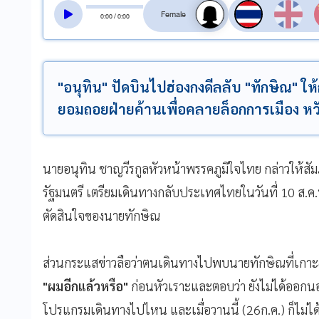
สลับเสียงอ่าน
0
:
00
/
0
:
00
"อนุทิน" ปัดบินไปฮ่องกงดีลลับ "ทักษิณ" ใ
ยอมถอยฝ่ายค้านเพื่อคลายล็อกการเมือง ห
นายอนุทิน ชาญวีรกูลหัวหน้าพรรคภูมิใจไทย กล่าวให้สั
รัฐมนตรี เตรียมเดินทางกลับประเทศไทยในวันที่ 10 ส.
ตัดสินใจของนายทักษิณ
ส่วนกระแสข่าวลือว่าตนเดินทางไปพบนายทักษิณที่เกาะฮ
"ผมอีกแล้วหรือ"
ก่อนหัวเราะและตอบว่า ยังไม่ได้ออกน
โปรแกรมเดินทางไปไหน และเมื่อวานนี้ (26ก.ค.) ก็ไม่ไ