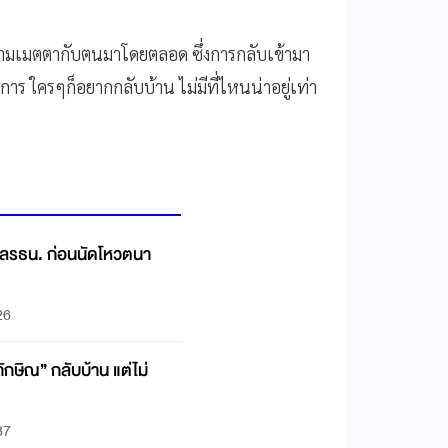
วามเมตตากับตนมาโดยตลอด ซึ่งการกลับเข้ามา
ใครๆก็อยากกลับบ้าน ไม่มีที่ไหนน่าอยู่เท่า
าลรธน. ก่อนนัดโหวตนา
26
ักษิณ” กลับบ้าน แต่ไม่
37