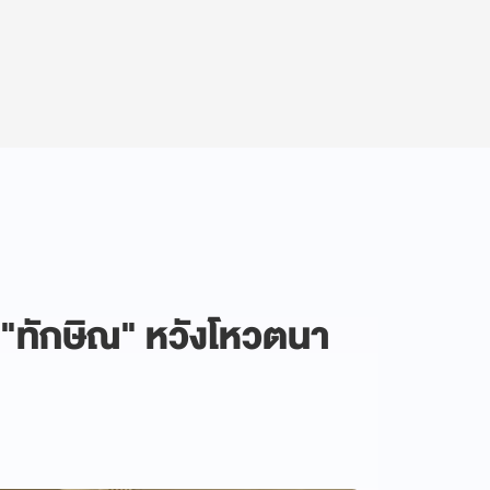
ับ"ทักษิณ" หวังโหวตนา