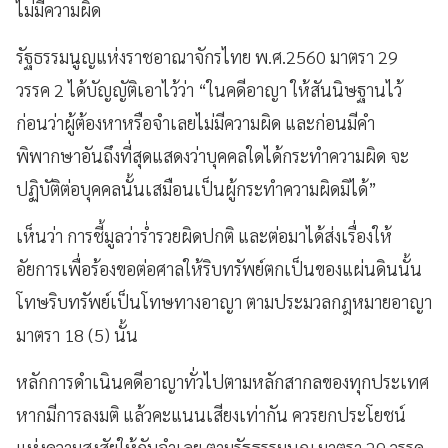
ไม่มีความผิด
รัฐธรรมนูญแห่งราชอาณาจักรไทย พ.ศ.2560 มาตรา 29
วรรค 2 ได้บัญญัติเอาไว้ว่า “ในคดีอาญา ให้สันนิษฐานไว้
ก่อนว่าผู้ต้องหาหรือจําเลยไม่มีความผิด และก่อนมีคํา
พิพากษาอันถึงที่สุดแสดงว่าบุคคลใดได้กระทำความผิด จะ
ปฏิบัติต่อบุคคลนั้นเสมือนเป็นผู้กระทำความผิดมิได้”
เห็นว่า การชี้มูลว่าร่ำรวยผิดปกติ และต่อมาได้ส่งเรื่องให้
อัยการเพื่อร้องขอต่อศาลให้ริบทรัพย์ตกเป็นของแผ่นดินนั้น
โทษริบทรัพย์เป็นโทษทางอาญา ตามประมวลกฎหมายอาญา
มาตรา 18 (5) นั้น
หลักการดำเนินคดีอาญาทั่วไปตามหลักสากลของทุกประเทศ
หากมีการลงมติ แล้วคะแนนเสียงเท่ากัน ควรยกประโยชน์
แห่งความสงสัยให้กับจำเลย ตามรัฐธรรมนูญ มาตรา 29 วรรค