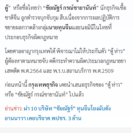
ตู้
” หรือชื่อไทยว่า “
ชัยณัฐร์ กรณ์ชายานันท์
” นักธุรกิจเชื้อ
ชาติจีน ถูกตำรวจบุกจับกุม สืบเนื่องจากการผลปฏิบัติการ
ขยายผลกวาดล้างกลุ่ม
นายทุนจีน
และนอมินีในไทยที่
ประกอบธุรกิจผิดกฎหมาย
โดยศาลอาญากรุงเทพใต้ พิจารณาไม่ให้ประกันตัว “ตู้ ห่าว”
ผู้ต้องหาตามหมายจับ คดีกระทำความผิดประมวลกฎหมายยา
เสพติด พ.ศ.2564 และ พ.ร.บ.สถานบริการ พ.ศ.2509
ก่อนหน้านี้
กรุงเทพธุรกิจ
เคยนำเสนอธุรกิจของ “ตู้ ห่าว”
หรือ “ชัยณัฐร์ กรณ์ชายานันท์” ไปแล้ว
อ่านข่าว:
ผ่า 10 บริษัท “ชัยณัฐร์” ทุนจีนโยงผับดัง
ยานนาวา เคยบริจาค พปชร. 3 ล้าน