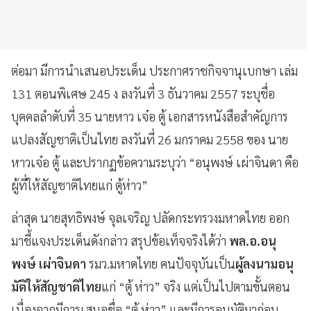
ต่อมา มีการนำเสนอประเด็น ประกาศราชกิจจานุเบกษา เล่ม
131 ตอนพิเศษ 245 ง ลงวันที่ 3 ธันวาคม 2557 ระบุชื่อ
บุคคลลำดับที่ 35 นายหาว เจ๋อ ตู้ เอกสารหนังสือสำคัญการ
แปลงสัญชาติเป็นไทย ลงวันที่ 26 มกราคม 2558 ของ นาย
หาวเจ๋อ ตู้ และปรากฏข้อความระบุว่า “อนุพงษ์ เผ่าจินดา คือ
ผู้ที่ให้สัญชาติไทยแก่ ตู้ห่าว”
ล่าสุด นายสุทธิพงษ์ จุลเจริญ ปลัดกระทรวงมหาดไทย ออก
มาชี้แจงประเด็นดังกล่าว สรุปข้อเท็จจริงได้ว่า
พล.อ.อนุ
พงษ์ เผ่าจินดา
รมว.มหาดไทย คนปัจจุบันเป็น
ผู้ลงนามอนุ
มัติให้สัญชาติไทย
แก่ “ตู้ ห่าว” จริง แต่เป็นไปตามขั้นตอน
เนื่องจากมีการเสนอชื่อ “ตู้ ห่าว” และมีการอนุมัติมาก่อน