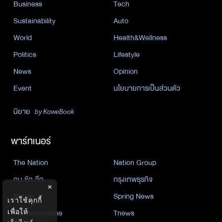
Business
Tech
Sustainability
Auto
World
Health&Wellness
Politics
Lifestyle
News
Opinion
Event
นโยบายการเป็นส่วนตัว
นิยาย
by KaweBook
พาร์ทเนอร์
The Nation
Nation Group
คม ชัด ลึก
กรุงเทพธุรกิจ
×
Nation
Spring News
เราใช้คุกกี้
Thainewsonline
Tnews
เพื่อให้