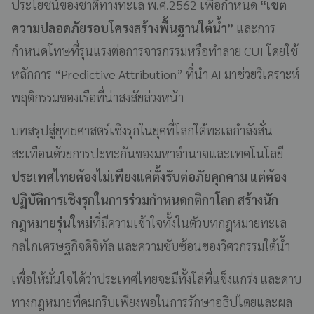
ประโยชน์ของชาติทางทะเล พ.ศ.2562 เพื่อกำหนด
“เขต
ความปลอดภัยรอบโครงสร้างพื้นฐานใต้น้ำ”
และการ
กำหนดโทษที่รุนแรงต่อการจารกรรมหรือทำลาย CUI โดยใช้
หลักการ “Predictive Attribution” ที่นำ AI มาช่วยวิเคราะห์
พฤติกรรมของเรือที่น่าสงสัยล่วงหน้า
บทสรุปสู่ยุทธศาสตร์เชิงรุกในยุคที่โลกใต้ทะเลกำลังสั่น
สะเทือนด้วยการปะทะกันของมหาอำนาจและเทคโนโลยี
ประเทศไทยต้องไม่เพียงแค่ตั้งรับต่อภัยคุกคาม แต่ต้อง
ปฏิบัติการเชิงรุกในการร่วมกำหนดกติกาโลก สร้างนัก
กฎหมายรุ่นใหม่
ที่มีความเข้าใจทั้งในตัวบทกฎหมายทะเล
กลไกเศรษฐกิจดิจิทัล และความซับซ้อนของวิศวกรรมใต้น้ำ
เพื่อให้มั่นใจได้ว่าประเทศไทยจะมีทั้งโล่ที่แข็งแกร่ง และดาบ
ทางกฎหมายที่คมกริบเพียงพอในการรักษาอธิปไตยและผล