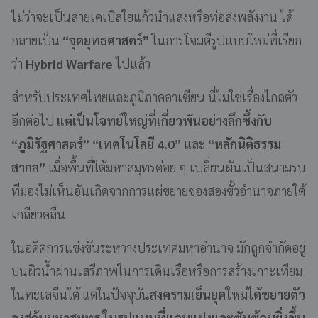
ไม่ว่าจะเป็นสายเคเบิลใยแก้วนำแสงหรือท่อส่งพลังงาน ได้
กลายเป็น
“จุดยุทธศาสตร์”
ในการโจมตีรูปแบบใหม่ที่เรียก
ว่า
Hybrid Warfare
ไปแล้ว
สำหรับประเทศไทยและภูมิภาคอาเซียน นี่ไม่ใช่เรื่องไกลตัว
อีกต่อไป
แต่เป็นโจทย์ใหญ่ที่เกี่ยวพันอย่างลึกซึ้งกับ
“ภูมิรัฐศาสตร์” “เทคโนโลยี 4.0”
และ
“หลักนิติธรรม
สากล”
เมื่อพื้นที่ใต้มหาสมุทรค่อย ๆ เปลี่ยนผันเป็นสนามรบ
ที่มองไม่เห็นอันเกิดจากการแผ่ขยายของสองขั้วอำนาจภายใต้
เกลียวคลื่น
ในอดีตการแข่งขันระหว่างประเทศมหาอำนาจ มักถูกจำกัดอยู่
บนผิวน้ำผ่านเสรีภาพในการเดินเรือหรือการสร้างเกาะเทียม
ในทะเลจีนใต้ แต่ในปัจจุบัน
สงครามเย็นยุคใหม่ได้ขยายตัว
ลงสู่ก้นมหาสมุทร ในรูปแบบที่แอบแฝงและซับซ้อนยิ่งขึ้น