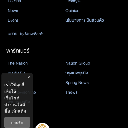
Politics
Lifestyle
News
Opinion
Event
นโยบายการเป็นส่วนตัว
นิยาย
by KaweBook
พาร์ทเนอร์
The Nation
Nation Group
คม ชัด ลึก
กรุงเทพธุรกิจ
×
Nation
Spring News
เราใช้คุกกี้
เพื่อให้
Thainewsonline
Tnews
เว็บไซต์
ฐานเศรษฐกิจ
ทำงานได้ดี
ขึ้น
เพิ่มเติม
ยอมรับ