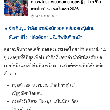
ตารางโปรแกรมวอลเลย์บอลหญิง U18 'ทีม
ชาติไทย' ชิงแชมป์เอเชีย 2026
04 ก.ค. 2569 | 8:19
จัดเต็มขุมกำลัง! รายชื่อนักวอลเลย์บอลหญิงไทย
สัปดาห์ที่ 3 "โค้ชอ๊อต" ปรับทัพรับศึกหนัก
สมาคมกีฬาวอลเลย์บอลแห่งประเทศไทย
ปรับหมากส่ง 14
ขุนพลชุดที่ดีที่สุดเพื่อไปทำศึกที่โอซาก้า นำทัพโดยตัวเซต
เบอร์หนึ่งและกัปตันทีม พร้อมการเสริมทัพของทีมโค้ชระดับ
ตำนาน
กลุ่มตัวเซต: พรพรรณ เกิดปราชญ์ (C),
ณัฏฐณิชา ใจแสน
กลุ่มตัวรับอิสระ: ปิยะนุช แป้นน้อย, กัลย
รัตน์ คำวงษ์