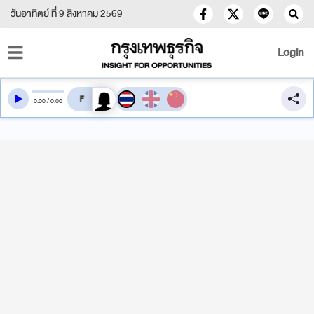
วันอาทิตย์ ที่ 9 สิงหาคม 2569
Login
สลับเสียงอ่าน
0
:
00
/
0
:
00