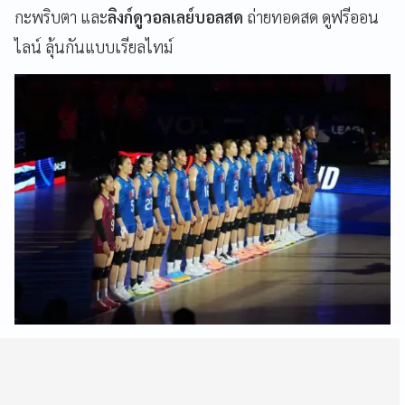
กะพริบตา และ
ลิงก์ดูวอลเลย์บอลสด
ถ่ายทอดสด ดูฟรีออน
ไลน์ ลุ้นกันแบบเรียลไทม์