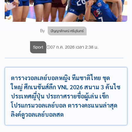
By
ปัญญาลักษณ์ ศรีบุรินทร์
Sport
07 ก.ค. 2026 เวลา 2:38 น.
ตารางวอลเลย์บอลหญิง ทีมชาติไทย ชุด
ใหญ่ ศึกเนชันส์ลีก VNL 2026 สนาม 3 คันไซ
ประเทศญี่ปุ่น ประกาศรายชื่อผู้เล่น เช็ก
โปรแกรมวอลเลย์บอล ตารางคะแนนล่าสุด
ลิงค์ดูวอลเลย์บอลสด