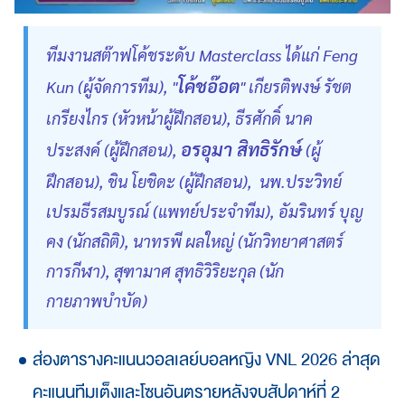
ทีมงานสต๊าฟโค้ชระดับ Masterclass ได้แก่ Feng
โค้ชอ๊อต
Kun (ผู้จัดการทีม), "
" เกียรติพงษ์ รัชต
เกรียงไกร (หัวหน้าผู้ฝึกสอน), ธีรศักดิ์ นาค
อรอุมา สิทธิรักษ์
ประสงค์ (ผู้ฝึกสอน),
(ผู้
ฝึกสอน), ชิน โยชิดะ (ผู้ฝึกสอน), นพ.ประวิทย์
เปรมธีรสมบูรณ์ (แพทย์ประจำทีม), อัมรินทร์ บุญ
คง (นักสถิติ), นาทรพี ผลใหญ่ (นักวิทยาศาสตร์
การกีฬา), สุฑามาศ สุทธิวิริยะกุล (นัก
กายภาพบำบัด)
ส่องตารางคะแนนวอลเลย์บอลหญิง VNL 2026 ล่าสุด
คะแนนทีมเต็งและโซนอันตรายหลังจบสัปดาห์ที่ 2