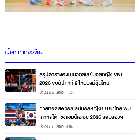
เนื้อหาที่เกี่ยวข้อง
สรุปตารางคะแนนวอลเลย์บอลหญิง VNL
2026 จบสัปดาห์ 2 ไทยยังมีลุ้นไหม
22 มิ.ย. 2569 | 11:34
ถ่ายทอดสดวอลเลย์บอลหญิง U18 'ไทย พบ
เกาหลีใต้' ชิงแชมป์เอเชีย 2026 รอบรองฯ
06 ก.ค. 2569 | 6:56