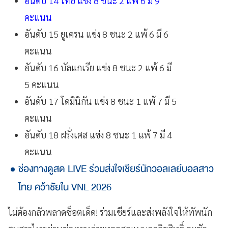
อันดับ 14 ไทย แข่ง 8 ชนะ 2 แพ้ 6 มี 9
คะแนน
อันดับ 15 ยูเครน แข่ง 8 ชนะ 2 แพ้ 6 มี 6
คะแนน
อันดับ 16 บัลแกเรีย แข่ง 8 ชนะ 2 แพ้ 6 มี
5 คะแนน
อันดับ 17 โดมินิกัน แข่ง 8 ชนะ 1 แพ้ 7 มี 5
คะแนน
อันดับ 18 ฝรั่งเศส แข่ง 8 ชนะ 1 แพ้ 7 มี 4
คะแนน
ช่องทางดูสด LIVE ร่วมส่งใจเชียร์นักวอลเลย์บอลสาว
ไทย คว้าชัยใน VNL 2026
ไม่ต้องกลัวพลาดช็อตเด็ด! ร่วมเชียร์และส่งพลังใจให้ทัพนัก