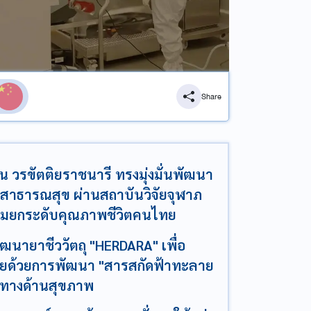
Share
 วรขัตติยราชนารี ทรงมุ่งมั่นพัฒนา
สาธารณสุข ผ่านสถาบันวิจัยจุฬาภ
กรรมยกระดับคุณภาพชีวิตคนไทย
ฒนายาชีววัตถุ "HERDARA" เพื่อ
ทยด้วยการพัฒนา "สารสกัดฟ้าทะลาย
คงทางด้านสุขภาพ