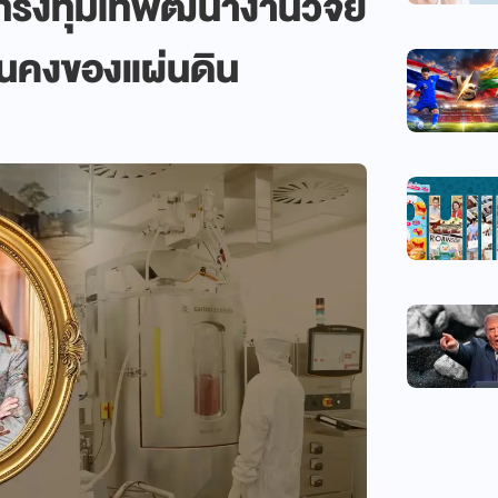
รงทุ่มเทพัฒนางานวิจัย
่นคงของแผ่นดิน