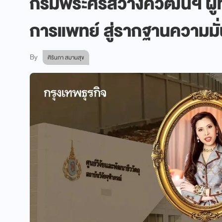
กรมพระศรีสวางควัฒนฯ ผู้ท
การแพทย์ สู่รากฐานความมั
By
ศิรินภา สมานสุข