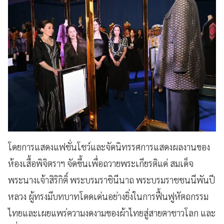
โดยการแสดงแฟชั่นโชว์และจัดนิทรรศการแสดงผลงานของ
ห้องเสื้อพิจิตราฯ จัดขึ้นเพื่อถวายพระเกียรติแด่ สมเด็จ
พระนางเจ้าสิริกิติ์ พระบรมราชินีนาถ พระบรมราชชนนีพันปี
หลวง ผู้ทรงมีบทบาทโดดเด่นอย่างยิ่งในการฟื้นฟูหัตถกรรม
ไทยและเผยแพร่ความงดงามของผ้าไทยสู่สายตาชาวโลก และ