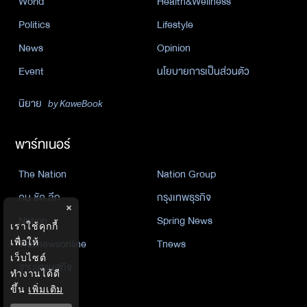
World
Health&Wellness
Politics
Lifestyle
News
Opinion
Event
นโยบายการเป็นส่วนตัว
นิยาย
by KaweBook
พาร์ทเนอร์
The Nation
Nation Group
คม ชัด ลึก
กรุงเทพธุรกิจ
×
Nation
Spring News
เราใช้คุกกี้
Thainewsonline
Tnews
เพื่อให้
เว็บไซต์
ฐานเศรษฐกิจ
ทำงานได้ดี
ขึ้น
เพิ่มเติม