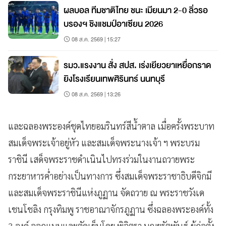
ผลบอล ทีมชาติไทย ชนะ เมียนมา 2-0 ลิ่วรอ
บรองฯ ชิงแชมป์อาเซียน 2026
08 ส.ค. 2569 | 15:27
รมว.แรงงาน สั่ง สปส. เร่งเยียวยาเหยื่อกราด
ยิงโรงเรียนเทพศิรินทร์ นนทบุรี
08 ส.ค. 2569 | 13:26
และฉลองพระองค์ชุดไทยอมรินทร์สีน้ำตาล เมื่อครั้งพระบาท
สมเด็จพระเจ้าอยู่หัว และสมเด็จพระนางเจ้า ฯ พระบรม
ราชินี เสด็จพระราชดำเนินไปทรงร่วมในงานถวายพระ
กระยาหารค่ำอย่างเป็นทางการ ซึ่งสมเด็จพระราชาธิบดีจิกมี
และสมเด็จพระราชินีแห่งภูฏาน จัดถวาย ณ พระราชวังเด
เชนโชลิง กรุงทิมพู ราชอาณาจักรภูฏาน ซึ่งฉลองพระองค์ทั้ง
3 องค์ ออกแบบและตัดเย็บโดย พิจิตรา บุณยรัตพันธุ์ ผู้ก่อตั้ง