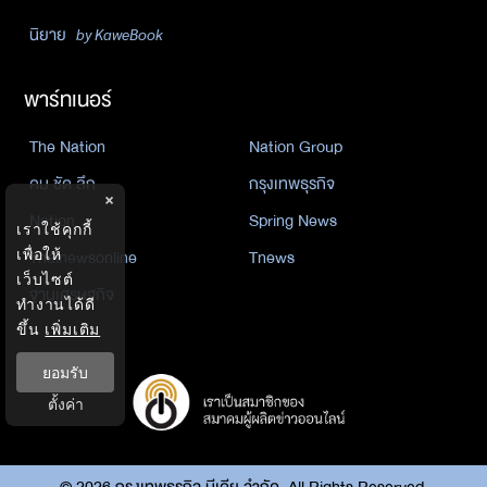
นิยาย
by KaweBook
พาร์ทเนอร์
The Nation
Nation Group
คม ชัด ลึก
กรุงเทพธุรกิจ
×
Nation
Spring News
เราใช้คุกกี้
Thainewsonline
Tnews
เพื่อให้
เว็บไซต์
ฐานเศรษฐกิจ
ทำงานได้ดี
ขึ้น
เพิ่มเติม
ยอมรับ
ตั้งค่า
©
2026
กรุงเทพธุรกิจ มีเดีย จำกัด. All Rights Reserved.