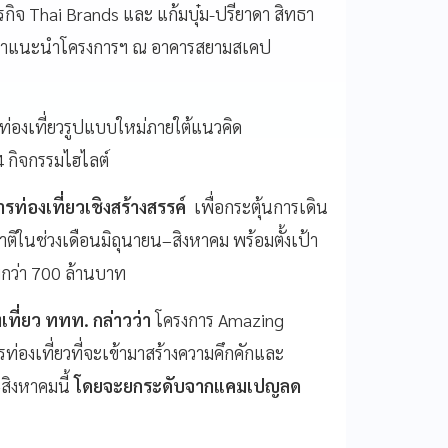
จ Thai Brands และ แก้มบุ๋ม-ปรียาดา สิทธา
สวนาแนะนำโครงการฯ ณ อาคารสยามสเคป
่องเที่ยวรูปแบบใหม่ภายใต้แนวคิด
4 กิจกรรมไฮไลต์
รท่องเที่ยวเชิงสร้างสรรค์
เพื่อกระตุ้นการเดิน
ติในช่วงเดือนมิถุนายน–สิงหาคม พร้อมตั้งเป้า
มกว่า 700 ล้านบาท
งเที่ยว ททท. กล่าวว่า
โครงการ Amazing
องเที่ยวที่จะเข้ามาสร้างความคึกคักและ
–สิงหาคมนี้
โดยจะยกระดับจากแคมเปญลด