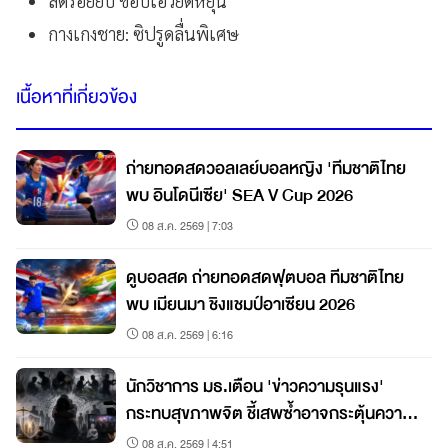
ลดรอยยับ ขอบเอวยืดหยุ่น
กางเกงชาย: ซิปรูดลื่นพิเศษ
เนื้อหาที่เกี่ยวข้อง
ถ่ายทอดสดวอลเลย์บอลหญิง 'ทีมชาติไทย
พบ อินโดนีเซีย' SEA V Cup 2026
08 ส.ค. 2569 | 7:03
ดูบอลสด ถ่ายทอดสดฟุตบอล ทีมชาติไทย
พบ เมียนมา ชิงแชมป์อาเซียน 2026
08 ส.ค. 2569 | 6:16
นักวิชาการ มธ.เตือน 'ข่าวความรุนแรง'
กระทบสุขภาพจิต ชี้เสพซ้ำอาจกระตุ้นความ
กลัว–วิตกกังวล แนะรัฐ-สื่อร่วมสร้างพื้นที่
08 ส.ค. 2569 | 4:51