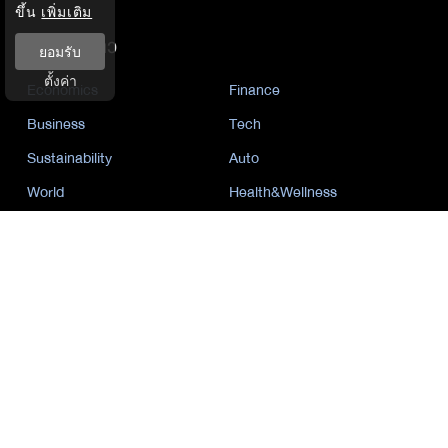
ขึ้น
เพิ่มเติม
หมวดหมู่ข่าว
ยอมรับ
ตั้งค่า
Economics
Finance
Business
Tech
Sustainability
Auto
World
Health&Wellness
Politics
Lifestyle
News
Opinion
Event
นโยบายการเป็นส่วนตัว
นิยาย
by KaweBook
พาร์ทเนอร์
The Nation
Nation Group