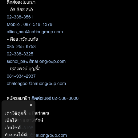
ติดต่อลงโฆษณา
- อัลเลียซ สะอิ
02-338-3561
Mobile : 087-519-1379
allias_sae@nationgroup.com
- ศิชล ภวัตโณทัย
085-255-6753
02-338-3325
sichol_paw@nationgroup.com
- เชลงพจน์ บุญซื่อ
081-934-2937
chalengpot@nationgroup.com
สมัครสมาชิก
ติดต่อเบอร์ 02-338-3000
×
ติดต่อ Media Partners
เราใช้คุกกี้
- เมธิกา เมธาพิทักษ์
เพื่อให้
02-338-3198
เว็บไซต์
metika_met@nationgroup.com
ทำงานได้ดี