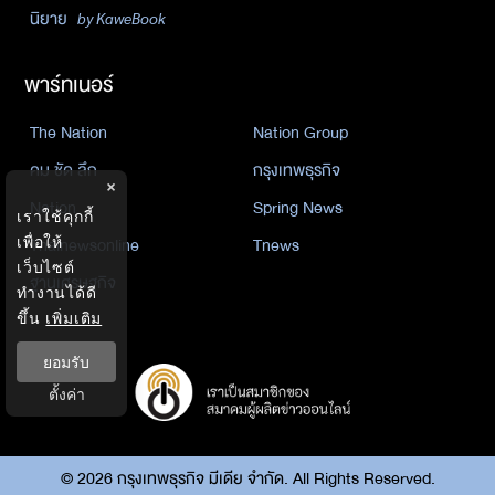
นิยาย
by KaweBook
พาร์ทเนอร์
The Nation
Nation Group
คม ชัด ลึก
กรุงเทพธุรกิจ
×
Nation
Spring News
เราใช้คุกกี้
Thainewsonline
Tnews
เพื่อให้
เว็บไซต์
ฐานเศรษฐกิจ
ทำงานได้ดี
ขึ้น
เพิ่มเติม
ยอมรับ
ตั้งค่า
©
2026
กรุงเทพธุรกิจ มีเดีย จำกัด. All Rights Reserved.