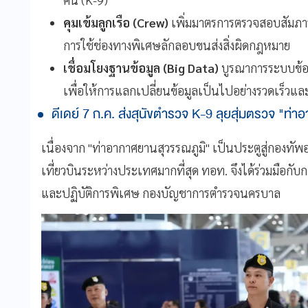
คุมเข้มลูกเรือ (Crew)
เพิ่มมาตรการตรวจสอบสัมภาระ
การใช้ช่องทางพิเศษลักลอบขนส่งสิ่งผิดกฎหมาย
เชื่อมโยงฐานข้อมูล (Big Data)
บูรณาการระบบข้อม
เพื่อให้การแลกเปลี่ยนข้อมูลเป็นไปอย่างรวดเร็วแ
ดีเดย์ 7 ก.ค. ส่งสุนัขตำรวจ K-9 ลุยสุ่มตรวจ "ท่
เนื่องจาก "ท่าอากาศยานสุวรรณภูมิ" เป็นประตูสู่กองท
เที่ยวบินระหว่างประเทศมากที่สุด ทอท. จึงได้ร่วมมือก
และปฏิบัติการพิเศษ กองบัญชาการตำรวจนครบาล