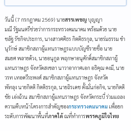
วันนี้ (7 กรกฎาคม 2569) นาย
สรรเพชญ
บุญญา
มณี รัฐมนตรีช่วยว่าการกระทรวงคมนาคม พร้อมด้วย นาย
ชลัฐ รัชกิจประการ, นางสาวศศิธร กิตติธรกุล, นายร่มธรรม ขำ
นุรักษ์ สมาชิกสภาผู้แทนราษฎรแบบบัญชีรายชื่อ นาย
สมยศ พลายด้วง, นายอนุกูล พฤกษาอนุศักดิ์สมาชิกสภาผู้
แทนราษฎร จังหวัดสงขลา นาวาอากาศเอก อธิคุณ คงมี, นาย
วรท เทอดวีระพงศ์ สมาชิกสภาผู้แทนราษฎร จังหวัด
พัทลุง นายกิตติ กิตติธรกุล, นายถิรเดช ตั้งมั่นก่อกิจ, นายกิตติ
ชัย เอ่งฉ้วน สมาชิกสภาผู้แทนราษฎร จังหวัดกระบี่ ร่วมแถลง
ความคืบหน้าโครงการสำคัญของ
กระทรวงคมนาคม
เพื่อยก
ระดับการพัฒนาพื้นที่
ภาคใต้
ณที่ทำการ
พรรคภูมิใจไทย