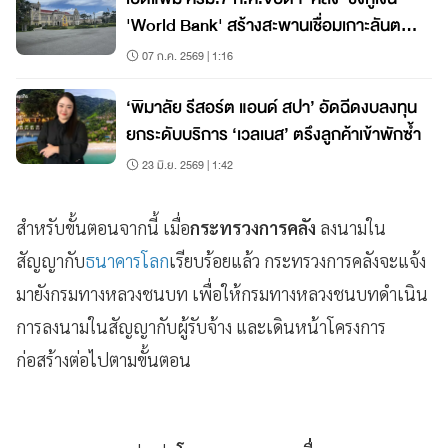
'World Bank' สร้างสะพานเชื่อมเกาะลันตา -
สะพานข้ามทะเลสาบสงขลา
07 ก.ค. 2569 | 1:16
‘พิมาลัย รีสอร์ต แอนด์ สปา’ อัดฉีดงบลงทุน
ยกระดับบริการ ‘เวลเนส’ ตรึงลูกค้าเข้าพักซ้ำ
23 มิ.ย. 2569 | 1:42
สำหรับขั้นตอนจากนี้ เมื่อ
กระทรวงการคลัง
ลงนามใน
สัญญากับ
ธนาคารโลก
เรียบร้อยแล้ว กระทรวงการคลังจะแจ้ง
มายังกรมทางหลวงชนบท เพื่อให้กรมทางหลวงชนบทดำเนิน
การลงนามในสัญญากับผู้รับจ้าง และเดินหน้าโครงการ
ก่อสร้างต่อไปตามขั้นตอน