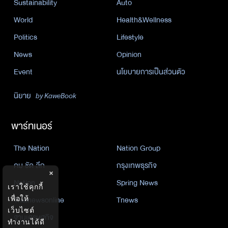
Sustainability
Auto
World
Health&Wellness
Politics
Lifestyle
News
Opinion
Event
นโยบายการเป็นส่วนตัว
นิยาย
by KaweBook
พาร์ทเนอร์
The Nation
Nation Group
คม ชัด ลึก
กรุงเทพธุรกิจ
×
Nation
Spring News
เราใช้คุกกี้
เพื่อให้
Thainewsonline
Tnews
เว็บไซต์
ฐานเศรษฐกิจ
ทำงานได้ดี