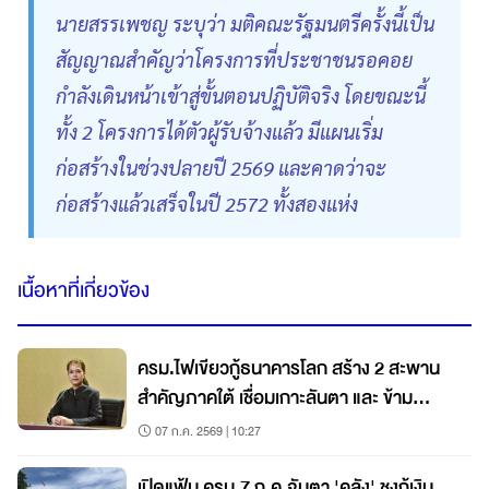
นายสรรเพชญ ระบุว่า มติคณะรัฐมนตรีครั้งนี้เป็น
สัญญาณสำคัญว่าโครงการที่ประชาชนรอคอย
กำลังเดินหน้าเข้าสู่ขั้นตอนปฏิบัติจริง โดยขณะนี้
ทั้ง 2 โครงการได้ตัวผู้รับจ้างแล้ว มีแผนเริ่ม
ก่อสร้างในช่วงปลายปี 2569 และคาดว่าจะ
ก่อสร้างแล้วเสร็จในปี 2572 ทั้งสองแห่ง
เนื้อหาที่เกี่ยวข้อง
ครม.ไฟเขียวกู้ธนาคารโลก สร้าง 2 สะพาน
สำคัญภาคใต้ เชื่อมเกาะลันตา และ ข้าม
ทะเลสาบสงขลา
07 ก.ค. 2569 | 10:27
เปิดแฟ้ม ครม.7 ก.ค.จับตา 'คลัง' ชงกู้เงิน