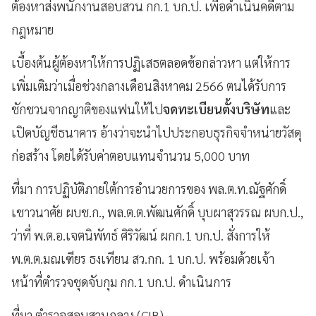
ต้องหาส่งพนักงานสอบสวน กก.1 บก.ป. เพื่อดำเนินคดีตาม
กฎหมาย
เบื้องต้นผู้ต้องหาให้การปฏิเสธตลอดข้อกล่าวหา แต่ให้การ
เพิ่มเติมว่าเมื่อช่วงกลางเดือนสิงหาคม 2566 ตนได้รับการ
ชักชวนจากญาติของแฟนให้ไป
จดทะเบียนตั้งบริษัท
และ
เปิดบัญชีธนาคาร อ้างว่าจะนำไปประกอบธุรกิจจำหน่ายวัสดุ
ก่อสร้าง โดยได้รับค่าตอบแทนจำนวน 5,000 บาท
ที่มา การปฏิบัติภายใต้การอำนวยการของ พล.ต.ท.ณัฐศักดิ์
เชาวนาศัย ผบช.ก., พล.ต.ต.พัฒนศักดิ์ บุบผาสุวรรณ ผบก.ป.,
ว่าที่ พ.ต.อ.เจตนิพัทธ์ ศิริวัฒน์ ผกก.1 บก.ป. สั่งการให้
พ.ต.ต.มณเฑียร ธงเทียน สว.กก. 1 บก.ป. พร้อมด้วยเจ้า
หน้าที่ตำรวจชุดจับกุม กก.1 บก.ป. ดำเนินการ
ที่มา ตำรวจสอบสวนกลาง (CIB)