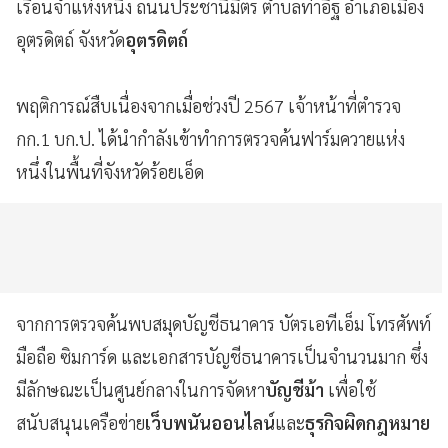
เรือนจำแห่งหนึ่ง ถนนประชานิมิตร ตำบลท่าอิฐ อำเภอเมือง
อุตรดิตถ์ จังหวัด
อุตรดิตถ์
พฤติการณ์สืบเนื่องจากเมื่อช่วงปี 2567 เจ้าหน้าที่ตำรวจ
กก.1 บก.ป. ได้นำกำลังเข้าทำการตรวจค้นฟาร์มควายแห่ง
หนึ่งในพื้นที่จังหวัดร้อยเอ็ด
จากการตรวจค้นพบสมุดบัญชีธนาคาร บัตรเอทีเอ็ม โทรศัพท์
มือถือ ซิมการ์ด และเอกสารบัญชีธนาคารเป็นจำนวนมาก ซึ่ง
มีลักษณะเป็นศูนย์กลางในการจัดหา
บัญชีม้า
เพื่อใช้
สนับสนุนเครือข่าย
เว็บพนันออนไลน์
และ
ธุรกิจผิดกฎหมาย