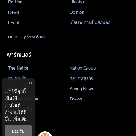
Politics
Lifestyle
News
Opinion
Event
นโยบายการเป็นส่วนตัว
นิยาย
by KaweBook
พาร์ทเนอร์
The Nation
Nation Group
คม ชัด ลึก
กรุงเทพธุรกิจ
×
Nation
Spring News
เราใช้คุกกี้
Thainewsonline
Tnews
เพื่อให้
เว็บไซต์
ฐานเศรษฐกิจ
ทำงานได้ดี
ขึ้น
เพิ่มเติม
ยอมรับ