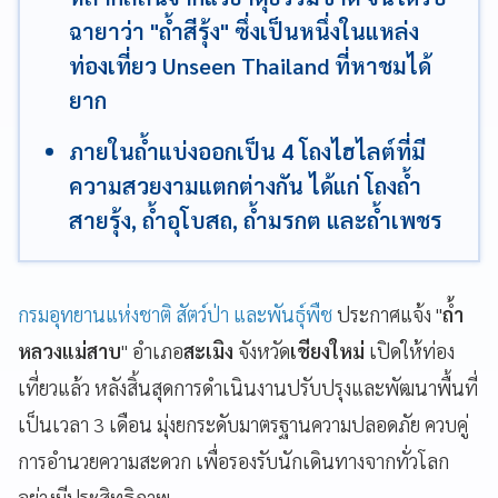
ฉายาว่า "ถ้ำสีรุ้ง" ซึ่งเป็นหนึ่งในแหล่ง
ท่องเที่ยว Unseen Thailand ที่หาชมได้
ยาก
ภายในถ้ำแบ่งออกเป็น 4 โถงไฮไลต์ที่มี
ความสวยงามแตกต่างกัน ได้แก่ โถงถ้ำ
สายรุ้ง, ถ้ำอุโบสถ, ถ้ำมรกต และถ้ำเพชร
กรมอุทยานแห่งชาติ สัตว์ป่า และพันธุ์พืช
ประกาศแจ้ง "
ถ้ำ
หลวงแม่สาบ
" อำเภอ
สะเมิง
จังหวัด
เชียงใหม่
เปิดให้ท่อง
เที่ยวแล้ว หลังสิ้นสุดการดำเนินงานปรับปรุงและพัฒนาพื้นที่
เป็นเวลา 3 เดือน มุ่งยกระดับมาตรฐานความปลอดภัย ควบคู่
การอำนวยความสะดวก เพื่อรองรับนักเดินทางจากทั่วโลก
อย่างมีประสิทธิภาพ