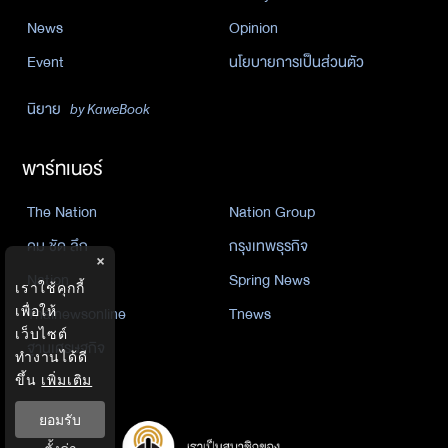
News
Opinion
Event
นโยบายการเป็นส่วนตัว
นิยาย
by KaweBook
พาร์ทเนอร์
The Nation
Nation Group
คม ชัด ลึก
กรุงเทพธุรกิจ
×
Nation
Spring News
เราใช้คุกกี้
Thainewsonline
Tnews
เพื่อให้
เว็บไซต์
ฐานเศรษฐกิจ
ทำงานได้ดี
ขึ้น
เพิ่มเติม
ยอมรับ