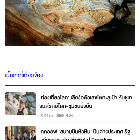
เนื้อหาที่เกี่ยวข้อง
'ท่องเที่ยวโลก' เลิกง้อตัวเลขโตทะลุเป้า หันชูเท
รนด์รักษ์โลก-ชุมชนยั่งยืน
04 ก.ค. 2569 | 6:24
เทคออฟ ‘สนามบินหัวหิน’ บินต่างประเทศ รัฐ