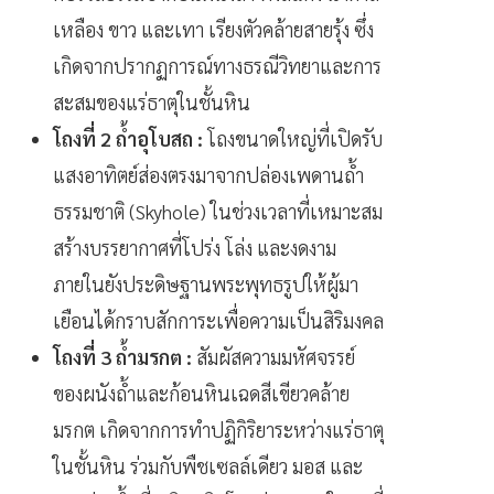
เหลือง ขาว และเทา เรียงตัวคล้ายสายรุ้ง ซึ่ง
เกิดจากปรากฏการณ์ทางธรณีวิทยาและการ
สะสมของแร่ธาตุในชั้นหิน
โถงที่ 2 ถ้ำอุโบสถ :
โถงขนาดใหญ่ที่เปิดรับ
แสงอาทิตย์ส่องตรงมาจากปล่องเพดานถ้ำ
ธรรมชาติ (Skyhole) ในช่วงเวลาที่เหมาะสม
สร้างบรรยากาศที่โปร่ง โล่ง และงดงาม
ภายในยังประดิษฐานพระพุทธรูปให้ผู้มา
เยือนได้กราบสักการะเพื่อความเป็นสิริมงคล
โถงที่ 3 ถ้ำมรกต :
สัมผัสความมหัศจรรย์
ของผนังถ้ำและก้อนหินเฉดสีเขียวคล้าย
มรกต เกิดจากการทำปฏิกิริยาระหว่างแร่ธาตุ
ในชั้นหิน ร่วมกับพืชเซลล์เดียว มอส และ