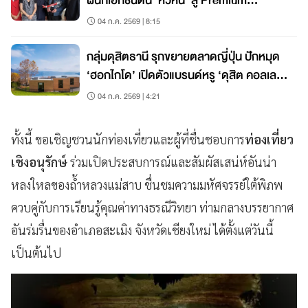
ผนึกเอกชนดัน ‘หัวหิน’ สู่ Premium
Destination
04 ก.ค. 2569 | 8:15
กลุ่มดุสิตธานี รุกขยายตลาดญี่ปุ่น ปักหมุด
‘ฮอกไกโด’ เปิดตัวแบรนด์หรู ‘ดุสิต คอลเล
คชั่น’
04 ก.ค. 2569 | 4:21
ทั้งนี้ ขอเชิญชวนนักท่องเที่ยวและผู้ที่ชื่นชอบการ
ท่องเที่ยว
เชิงอนุรักษ์
ร่วมเปิดประสบการณ์และสัมผัสเสน่ห์อันน่า
หลงใหลของถ้ำหลวงแม่สาบ ชื่นชมความมหัศจรรย์ใต้พิภพ
ควบคู่กับการเรียนรู้คุณค่าทางธรณีวิทยา ท่ามกลางบรรยากาศ
อันร่มรื่นของอำเภอสะเมิง จังหวัดเชียงใหม่ ได้ตั้งแต่วันนี้
เป็นต้นไป