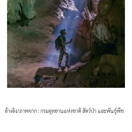
อ้างอิง/ภาพจาก : กรมอุทยานแห่งชาติ สัตว์ป่า และพันธุ์พืช