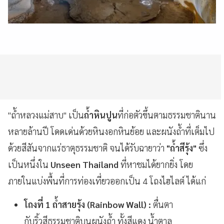
"ถ้ำหลวงแม่สาบ" เป็น
ถ้ำหินปูน
ที่ก่อตัวขึ้นตามธรรมชาตินาน
หลายล้านปี โดดเด่นด้วยหินงอกหินย้อย และผนังถ้ำที่เต็มไป
ด้วยสีสันจากแร่ธาตุธรรมชาติ จนได้รับฉายาว่า
"ถ้ำสีรุ้ง"
ซึ่ง
เป็นหนึ่งใน
Unseen Thailand
ที่หาชมได้ยากยิ่ง โดย
ภายในแบ่งพื้นที่การท่องเที่ยวออกเป็น 4 โถงไฮไลต์ ได้แก่
โถงที่ 1 ถ้ำสายรุ้ง (Rainbow Wall) :
ตื่นตา
กับริ้วสีธรรมชาติบนผนังถ้ำ ทั้งสีแดง น้ำตาล