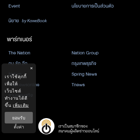
Event
นโยบายการเป็นส่วนตัว
นิยาย
by KaweBook
พาร์ทเนอร์
The Nation
Nation Group
คม ชัด ลึก
กรุงเทพธุรกิจ
×
Nation
Spring News
เราใช้คุกกี้
Thainewsonline
Tnews
เพื่อให้
เว็บไซต์
ฐานเศรษฐกิจ
ทำงานได้ดี
ขึ้น
เพิ่มเติม
ยอมรับ
ตั้งค่า