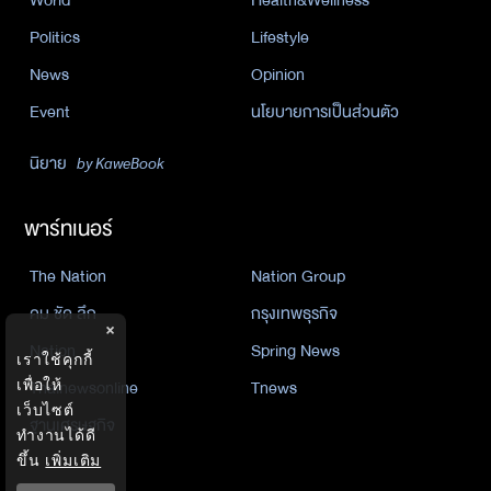
Politics
Lifestyle
News
Opinion
Event
นโยบายการเป็นส่วนตัว
นิยาย
by KaweBook
พาร์ทเนอร์
The Nation
Nation Group
คม ชัด ลึก
กรุงเทพธุรกิจ
×
Nation
Spring News
เราใช้คุกกี้
Thainewsonline
Tnews
เพื่อให้
เว็บไซต์
ฐานเศรษฐกิจ
ทำงานได้ดี
ขึ้น
เพิ่มเติม