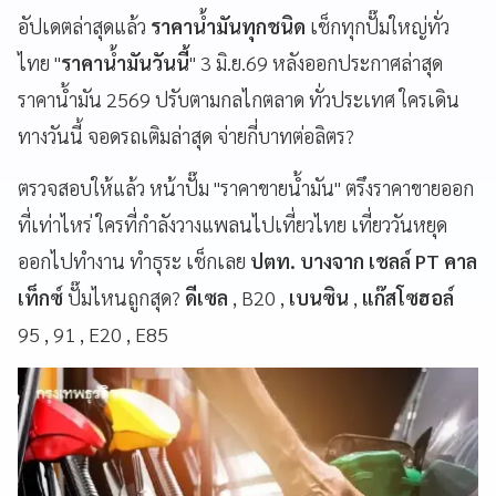
อัปเดตล่าสุดแล้ว
ราคาน้ำมันทุกชนิด
เช็กทุกปั๊มใหญ่ทั่ว
ไทย "
ราคาน้ำมันวันนี้
" 3 มิ.ย.69
หลังออกประกาศล่าสุด
ราคาน้ำมัน 2569 ปรับตามกลไกตลาด ทั่วประเทศ ใครเดิน
ทางวันนี้ จอดรถเติมล่าสุด จ่ายกี่บาทต่อลิตร?
ตรวจสอบให้แล้ว หน้าปั๊ม "ราคาขายน้ำมัน" ตรึงราคาขายออก
ที่เท่าไหร่ ใครที่กำลังวางแพลนไปเที่ยวไทย เที่ยววันหยุด
ออกไปทำงาน ทำธุระ เช็กเลย
ปตท. บางจาก เชลล์ PT คาล
เท็กซ์
ปั๊มไหนถูกสุด?
ดีเซล
, B20 ,
เบนซิน
,
แก๊สโซฮอล์
95 , 91 , E20 , E85