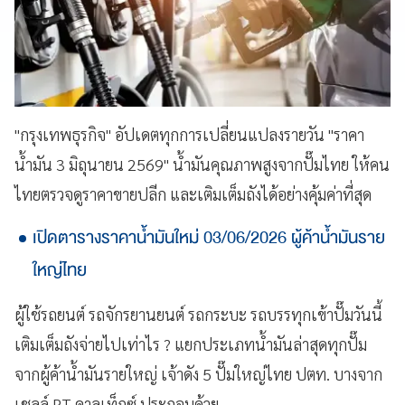
"กรุงเทพธุรกิจ" อัปเดตทุกการเปลี่ยนแปลงรายวัน "ราคา
น้ำมัน 3 มิถุนายน 2569" น้ำมันคุณภาพสูงจากปั๊มไทย ให้คน
ไทยตรวจดูราคาขายปลีก และเติมเต็มถังได้อย่างคุ้มค่าที่สุด
เปิดตารางราคาน้ำมันใหม่ 03/06/2026 ผู้ค้าน้ำมันราย
ใหญ่ไทย
ผู้ใช้รถยนต์ รถจักรยานยนต์ รถกระบะ รถบรรทุกเข้าปั๊มวันนี้
เติมเต็มถังจ่ายไปเท่าไร ? แยกประเภทน้ำมันล่าสุดทุกปั๊ม
จากผู้ค้าน้ำมันรายใหญ่ เจ้าดัง 5 ปั๊มใหญ่ไทย ปตท. บางจาก
เชลล์ PT คาลเท็กซ์ ประกอบด้วย