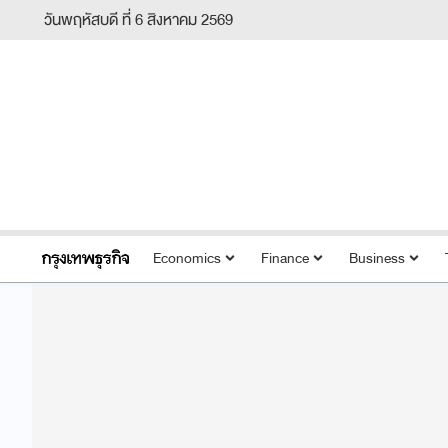
วันพฤหัสบดี ที่ 6 สิงหาคม 2569
Economics
Finance
Business