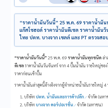
“ราคาน้ำมันวันนี้” 25 พ.ค. 69 ราคาน้ำมัน
แก๊สโซฮอล์ ราคาน้ำมันดีเซล ราคาน้ำมันวัน
ไทย ปตท. บางจาก เชลล์ และ PT ตรวจสอบร
“ราคาน้ำมันวันนี้”
25 พ.ค. 69
ราคาน้ำมันทุกชนิด
ล่า
ดีเซล
ราคาน้ำมันวันจันทร์ จาก 4 ปั๊มน้ำมัน รายใหญ่
ราคาก่อนเข้าปั๊ม
ราคาน้ำมันล่าสุดนี้อ้างอิงจากผู้จำหน่ายน้ำมันรายใหญ
บริษัท
ปตท. น้ำมันและการค้าปลีก
จำกัด (มหา
บริษัท
บางจาก คอร์ปอเรชั่น
จำกัด (มหาชน)