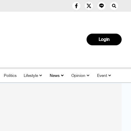
Login
Politics
Lifestyle
News
Opinion
Event