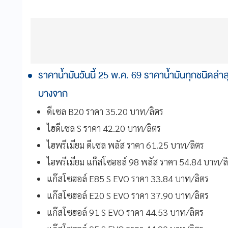
ราคาน้ำมันวันนี้ 25 พ.ค. 69 ราคาน้ำมันทุกชนิดล่าสุ
บางจาก
ดีเซล B20 ราคา 35.20 บาท/ลิตร
ไฮดีเซล S ราคา 42.20 บาท/ลิตร
ไฮพรีเมียม ดีเซล พลัส ราคา 61.25 บาท/ลิตร
ไฮพรีเมียม แก๊สโซฮอล์ 98 พลัส ราคา 54.84 บาท/ล
แก๊สโซฮอล์ E85 S EVO ราคา 33.84 บาท/ลิตร
แก๊สโซฮอล์ E20 S EVO ราคา 37.90 บาท/ลิตร
แก๊สโซฮอล์ 91 S EVO ราคา 44.53 บาท/ลิตร