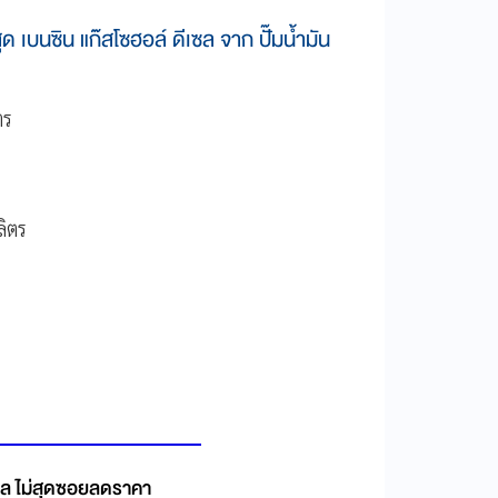
ด เบนซิน แก๊สโซฮอล์ ดีเซล จาก ปั๊มน้ำมัน
ตร
ร
ร
ลิตร
ัฐบาล ไม่สุดซอยลดราคา