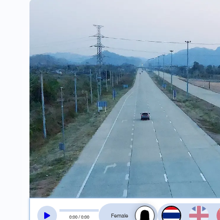
สลับเสียงอ่าน
0
:
00
/
0
:
00