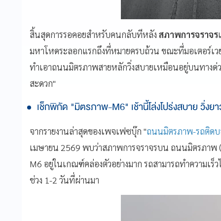
สิ้นสุดการรอคอยสำหรับคนกลับทีหลัง
สภาพการจราจร
มหาโหดระลอกแรกถึงที่หมายครบถ้วน ขณะที่มอเตอร์เวย์
ทำเอาถนนมิตรภาพสายหลักวิ่งสบายเหมือนอยู่บนทางด่ว
สะดวก"
เช็กพิกัด "มิตรภาพ-M6" เช้านี้โล่งโปร่งสบาย วิ่งย
จากรายงานล่าสุดของเพจเฟซบุ๊ก "
ถนนมิตรภาพ-รถติดบ
เมษายน 2569 พบว่าสภาพการจราจรบน ถนนมิตรภาพ (ขาออ
M6 อยู่ในเกณฑ์คล่องตัวอย่างมาก รถสามารถทำความเร็
ช่วง 1-2 วันที่ผ่านมา