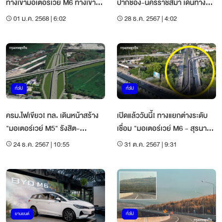
ทางเข้ามอเตอร์เวย์ M6 ทางเข้า
ปากช่อง-นครราชสีมา เดินทาง
ด่านสีคิ้ว
กรุงเทพ ดูจุดเข้า-ออก
01 ม.ค. 2568 | 6:02
28 ธ.ค. 2567 | 4:02
ทั่วไป
ทั่วไป
ครม.ไฟเขียว! ทล. เดินหน้าสร้าง
เปิดแล้ววันนี้! ทางแยกต่างระดับ
"มอเตอร์เวย์ M5" รังสิต-
เชื่อม "มอเตอร์เวย์ M6 - สุรนารี
บางปะอิน 3.1 หมื่นล้าน
2"
24 ธ.ค. 2567 | 10:55
31 ต.ค. 2567 | 9:31
ยานยนต์
ทั่วไป