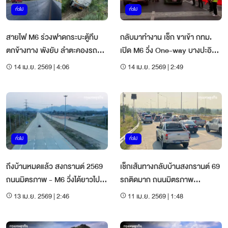
ทั่วไป
ทั่วไป
สายไฟ M6 ร่วงฟาดกระบะตู้ทึบ
กลับมาทำงาน เช็ก ขาเข้า กทม.
ตกข้างทาง พังยับ ลำตะคองรถติด
เปิด M6 วิ่ง One-way บางปะอิน-
หนึบ
ปากช่อง
14 เม.ย. 2569 | 4:06
14 เม.ย. 2569 | 2:49
ทั่วไป
ทั่วไป
ถึงบ้านหมดแล้ว สงกรานต์ 2569
เช็กเส้นทางกลับบ้านสงกรานต์ 69
ถนนมิตรภาพ - M6 วิ่งได้ยาวไป
รถติดมาก ถนนมิตรภาพ
ถนนโล่ง
มอเตอร์เวย์ M6
13 เม.ย. 2569 | 2:46
11 เม.ย. 2569 | 1:48