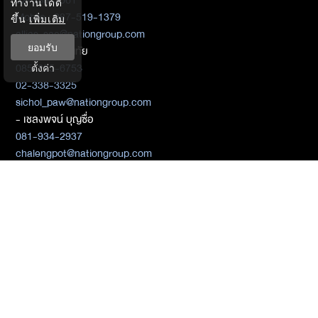
02-338-3561
ทำงานได้ดี
Mobile : 087-519-1379
ขึ้น
เพิ่มเติม
allias_sae@nationgroup.com
ยอมรับ
- ศิชล ภวัตโณทัย
085-255-6753
ตั้งค่า
02-338-3325
sichol_paw@nationgroup.com
- เชลงพจน์ บุญซื่อ
081-934-2937
chalengpot@nationgroup.com
สมัครสมาชิก
ติดต่อเบอร์ 02-338-3000
ติดต่อ Media Partners
- เมธิกา เมธาพิทักษ์
02-338-3198
metika_met@nationgroup.com
หมวดหมู่ข่าว