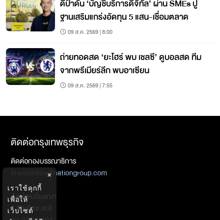
ดีป้าดัน ‘บัญชีบริการดิจิทัล’ ผ่าน SMEs ปู
ฐานเสริมแกร่งอัดทุน 5 แสน-เชื่อมตลาด
09 ส.ค. 2569 | 8:00
ถ่ายทอดสด ‘ยะโฮร์ พบ เชลซี’ ดูบอลสด ทีม
จากพรีเมียร์ลีก พบอาเซียน
09 ส.ค. 2569 | 7:55
ติดต่อกรุงเทพธุรกิจ
ติดต่อกองบรรณาธิการ
ktwebeditor@nationgroup.com
×
เราใช้คุกกี้
ติดต่อลงโฆษณา
เพื่อให้
- อัลเลียซ สะอิ
เว็บไซต์