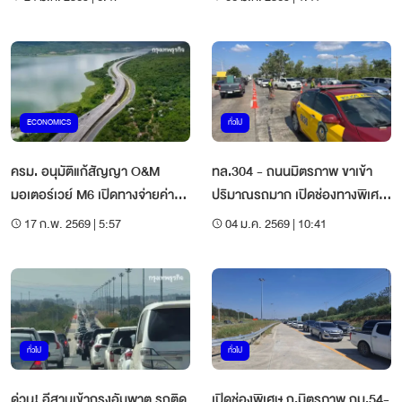
ECONOMICS
ทั่วไป
ครม. อนุมัติแก้สัญญา O&M
ทล.304 - ถนนมิตรภาพ ขาเข้า
มอเตอร์เวย์ M6 เปิดทางจ่ายค่า
ปริมาณรถมาก เปิดช่องทางพิเศษ
ตอบแทนก่อนกำหนด
ช่วงโนนสูง
17 ก.พ. 2569 | 5:57
04 ม.ค. 2569 | 10:41
ทั่วไป
ทั่วไป
ด่วน! อีสานเข้ากรุงอัมพาต รถติด
เปิดช่องพิเศษ ถ.มิตรภาพ กม.54-