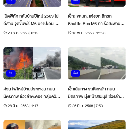
ทั่วไป
ทั่วไป
เปิดพิกัด กลับบ้านปีใหม่ 2569 ไป
เช็ก! ขสมก. แจ้งยกเลิกรถ
อีสาน จุดขึ้นฟรี M6 บางปะอิน-
Shuttle Bus M6 ท่าเรือสะพาน
โคราช
ผ่านฟ้า-สนามหลวง
23 ธ.ค. 2568 | 6:12
13 พ.ย. 2568 | 15:23
ทั่วไป
ทั่วไป
ด่วน ไฟไหม้บ้านประชาชน ถนน
เช็กเส้นทาง รถติดหนัก ถนน
มิตรภาพ ช่วงลำตะคอง กลุ่มควัน
มิตรภาพ มุ่งหน้าสระบุรี ช่วงลำตะ
ดำท่วม M6
คอง
28 มิ.ย. 2568 | 1:17
26 มิ.ย. 2568 | 7:53