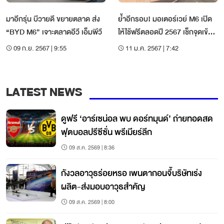
มาอีกรุ่น บีวายดี ขยายตลาด ส่ง
ย้ำอีกรอบ! มอเตอร์เวย์ M6 เปิด
“BYD M6” เจาะตลาดอีวี เอ็มพีวี
ให้ใช้ฟรีตลอดปี 2567 เช็กจุดเข้า-
ออกได้ที่นี่
09 ก.ย. 2567 | 9:55
11 ม.ค. 2567 | 7:42
LATEST NEWS
ดูฟรี ‘อาร์เซน่อล พบ ดอร์ทมุนด์’ ถ่ายทอดสด
ฟุตบอลปรีซีซั่น พรีเมียร์ลีก
09 ส.ค. 2569 | 8:36
กังวลอาวุธร่อยหรอ เพนตากอนจี้บริษัทเร่ง
ผลิต-ส่งมอบอาวุธสำคัญ
09 ส.ค. 2569 | 8:00