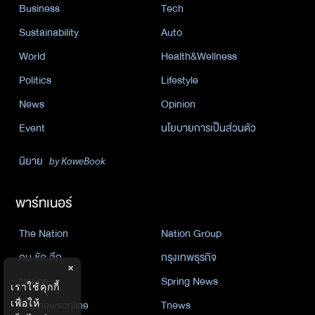
Business
Tech
Sustainability
Auto
World
Health&Wellness
Politics
Lifestyle
News
Opinion
Event
นโยบายการเป็นส่วนตัว
นิยาย
by KaweBook
พาร์ทเนอร์
The Nation
Nation Group
คม ชัด ลึก
กรุงเทพธุรกิจ
×
Nation
Spring News
เราใช้คุกกี้
Thainewsonline
Tnews
เพื่อให้