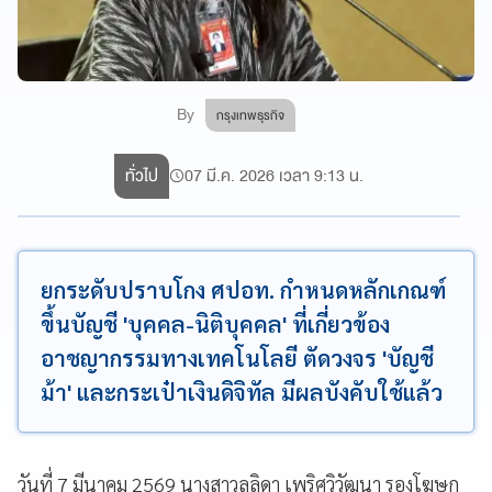
By
กรุงเทพธุรกิจ
ทั่วไป
07 มี.ค. 2026 เวลา 9:13 น.
ยกระดับปราบโกง ศปอท. กำหนดหลักเกณฑ์
ขึ้นบัญชี 'บุคคล-นิติบุคคล' ที่เกี่ยวข้อง
อาชญากรรมทางเทคโนโลยี ตัดวงจร 'บัญชี
ม้า' และกระเป๋าเงินดิจิทัล มีผลบังคับใช้แล้ว
วันที่ 7 มีนาคม 2569 นางสาวลลิดา เพริศวิวัฒนา รองโฆษก