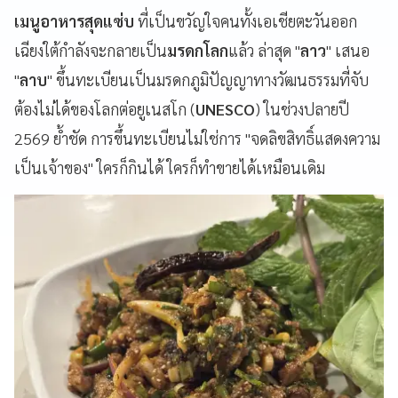
เมนูอาหารสุดแซ่บ
ที่เป็นขวัญใจคนทั้งเอเชียตะวันออก
เฉียงใต้กำลังจะกลายเป็น
มรดกโลก
แล้ว ล่าสุด "
ลาว
" เสนอ
"
ลาบ
"
ขึ้นทะเบียนเป็นมรดกภูมิปัญญาทางวัฒนธรรมที่จับ
ต้องไม่ได้ของโลกต่อยูเนสโก (
UNESCO
) ในช่วงปลายปี
2569 ย้ำชัด การขึ้นทะเบียนไม่ใช่การ "จดลิขสิทธิ์แสดงความ
เป็นเจ้าของ" ใครก็กินได้ ใครก็ทำขายได้เหมือนเดิม