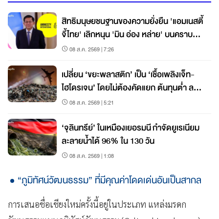
สิทธิมนุษยชนฐานของความยั่งยืน 'แอมเนสตี้
จี้ไทย' เลิกหนุน 'มิน อ่อง หล่าย' บนคราบ
เลือดเมียนมา
08 ส.ค. 2569 | 7:26
เปลี่ยน ‘ขยะพลาสติก’ เป็น ‘เชื้อเพลิงเจ็ท-
ไฮโดรเจน’ โดยไม่ต้องคัดแยก ต้นทุนต่ำ ลด
คาร์บอน 80%
08 ส.ค. 2569 | 5:21
‘จุลินทรีย์’ ในเหมืองเยอรมนี กำจัดยูเรเนียม
ละลายน้ำได้ 96% ใน 130 วัน
08 ส.ค. 2569 | 1:08
“ภูมิทัศน์วัฒนธรรม” ที่มีคุณค่าโดดเด่นอันเป็นสากล
การเสนอชื่อเชียงใหม่ครั้งนี้อยู่ในประเภท แหล่งมรดก