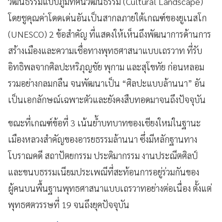
วัฒนธรรมแบบภูมิทัศน์วัฒนธรรม (Cultural Landscape)
โดยชูคุณค่าโดดเด่นอันเป็นสากลภายใต้เกณฑ์ของยูเนสโก
(UNESCO) 2 ข้อสำคัญ ที่แสดงให้เห็นถึงพัฒนาการด้านการ
สร้างเมืองและความเชื่อทางพุทธศาสนาแบบเถรวาท ที่รับ
อิทธิพลจากศิลปะหริภุญชัย พุกาม และสุโขทัย ก่อนหลอม
รวมอย่างกลมกลืน จนพัฒนาเป็น “ศิลปะแบบล้านนา” อัน
เป็นเอกลักษณ์เฉพาะตัวและยังคงสืบทอดมาจนถึงปัจจุบัน
ขณะที่เกณฑ์ข้อที่ 3 เน้นย้ำบทบาทของเชียงใหม่ในฐานะ
เมืองหลวงสำคัญของอารยธรรมล้านนา ซึ่งมีหลักฐานทาง
โบราณคดี สถาปัตยกรรม ประติมากรรม งานประณีตศิลป์
และขนบธรรมเนียมประเพณีที่สะท้อนการอยู่ร่วมกันของ
ผู้คนบนพื้นฐานพุทธศาสนาแบบเถรวาทอย่างต่อเนื่อง ตั้งแต่
พุทธศตวรรษที่ 19 จนถึงยุคปัจจุบัน