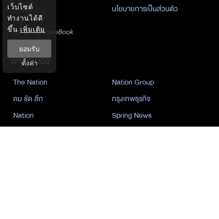
เว็บไซต์
Event
นโยบายการเป็นส่วนตัว
ทำงานได้ดี
ขึ้น
เพิ่มเติม
นิยาย
by KaweBook
ยอมรับ
พาร์ทเนอร์
ตั้งค่า
The Nation
Nation Group
คม ชัด ลึก
กรุงเทพธุรกิจ
Nation
Spring News
Thainewsonline
Tnews
ฐานเศรษฐกิจ