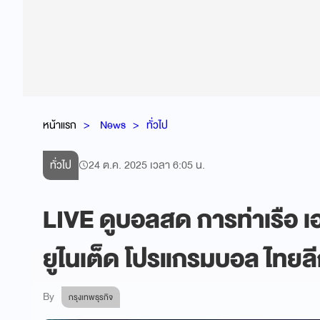
หน้าแรก
News
ทั่วไป
ทั่วไป
24 ต.ค. 2025 เวลา 6:05 น.
LIVE ดูบอลสด การท่าเรือ เ
ยูไนเต็ด โปรแกรมบอล ไทยล
By
กรุงเทพธุรกิจ