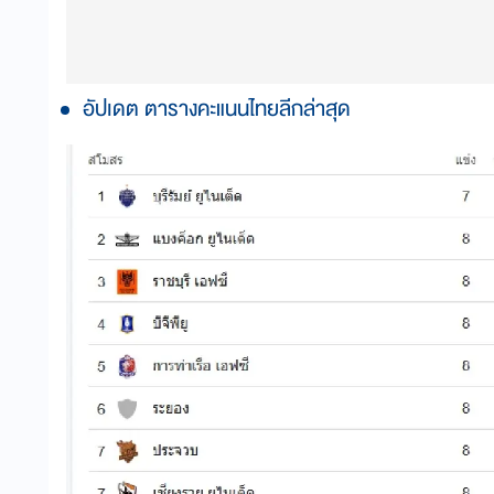
อัปเดต ตารางคะแนนไทยลีกล่าสุด