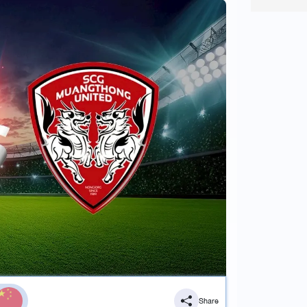
Share