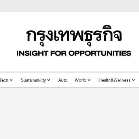
Tech
Sustainability
Auto
World
Health&Wellness