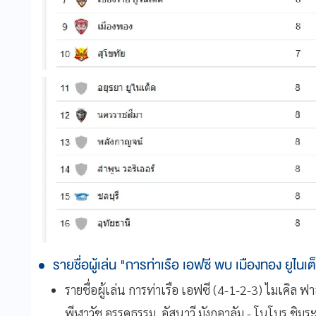
รายชื่อผู้เล่น "การท่าเรือ เอฟซี พบ เมืองทอง ยูไน
รายชื่อผู้เล่น การท่าเรือ เอฟซี (4-1-2-3) ไมเคิล ฟาล
พีฬาวัช อรรคธรรม, อัสนาวี มังกูอาลัม - โนโบรุ ชิมูระ 