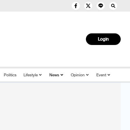
Login
Politics
Lifestyle
News
Opinion
Event