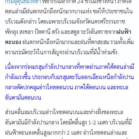
กรมอุตุนิยมวิทยา
พยากรณ์อากาศ 24 ชั่วโมงข้างหน้า ภาคใต้
ตอนล่างมีฝนตกหนักถึงหนักมากบางแห่ง ขอให้ประชาชนใน
บริเวณดังกล่าว โดยเฉพาะบริเวณจังหวัดนครศรีธรรมราช
พัทลุง สงขลา ปัตตานี ตรัง และสตูล ระวังอันตรายจาก
ฝนฟ้า
คะนอง
ฝนตกหนักถึงหนักมากและฝนที่ตกสะสม รวมทั้งเพิ่ม
ความระมัดระวังในการสัญจรผ่านบริเวณที่มีน้ำท่วมขัง
เนื่องจากร่องมรสุมกำลังปานกลางที่พาดผ่านภาคใต้ตอนล่างมี
กำลังแรงขึ้น ประกอบกับมรสุมตะวันออกเฉียงเหนือกำลังปาน
กลางพัดปกคลุมอ่าวไทยตอนบน ภาคใต้ตอนบน และทะเล
อันดามันตอนบน
ส่วนคลื่นลมบริเวณอ่าวไทยตอนบนและห่างฝั่งของทะเล
อันดามันมีกำลังปานกลาง โดยมีคลื่นสูง 1-2 เมตร บริเวณที่มี
ฝนฟ้าคะนองคลื่นสูงมากกว่า 2 เมตร อ่าวไทยตอนล่างและ