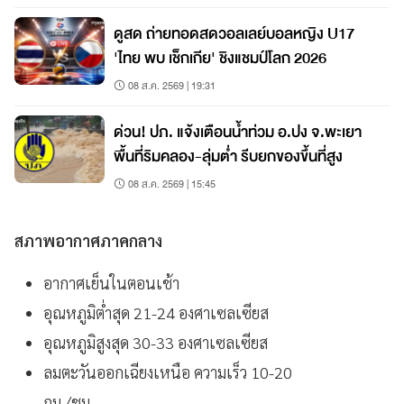
ดูสด ถ่ายทอดสดวอลเลย์บอลหญิง U17
'ไทย พบ เช็กเกีย' ชิงแชมป์โลก 2026
08 ส.ค. 2569 | 19:31
ด่วน! ปภ. แจ้งเตือนน้ำท่วม อ.ปง จ.พะเยา
พื้นที่ริมคลอง-ลุ่มต่ำ รีบยกของขึ้นที่สูง
08 ส.ค. 2569 | 15:45
สภาพอากาศภาคกลาง
อากาศเย็นในตอนเช้า
อุณหภูมิต่ำสุด 21-24 องศาเซลเซียส
อุณหภูมิสูงสุด 30-33 องศาเซลเซียส
ลมตะวันออกเฉียงเหนือ ความเร็ว 10-20
กม./ชม.