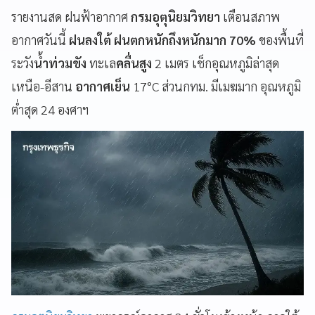
รายงานสด ฝนฟ้าอากาศ
กรมอุตุนิยมวิทยา
เตือนสภาพ
อากาศวันนี้
ฝนลงใต้
ฝนตกหนักถึงหนักมาก 70%
ของพื้นที่
ระวัง
น้ำท่วมขัง
ทะเล
คลื่นสูง
2 เมตร เช็กอุณหภูมิล่าสุด
เหนือ-อีสาน
อากาศเย็น
17°C ส่วนกทม. มีเมฆมาก อุณหภูมิ
ต่ำสุด 24 องศาฯ