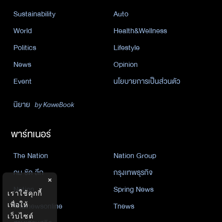
Sustainability
Auto
World
Health&Wellness
Politics
Lifestyle
News
Opinion
Event
นโยบายการเป็นส่วนตัว
นิยาย
by KaweBook
พาร์ทเนอร์
The Nation
Nation Group
คม ชัด ลึก
กรุงเทพธุรกิจ
×
Nation
Spring News
เราใช้คุกกี้
Thainewsonline
Tnews
เพื่อให้
เว็บไซต์