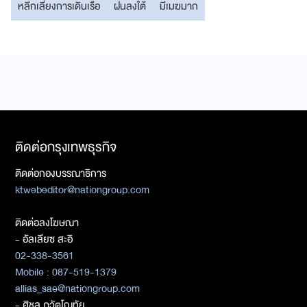
หลีกเลี่ยงการเดินเรือ
ฝนลงใต้
มีเมฆมาก
ติดต่อกรุงเทพธุรกิจ
ติดต่อกองบรรณาธิการ
ktwebeditor@nationgroup.com
ติดต่อลงโฆษณา
- อัลเลียซ สะอิ
02-338-3561
Mobile : 087-519-1379
allias_sae@nationgroup.com
- ศิชล ภวัตโณทัย