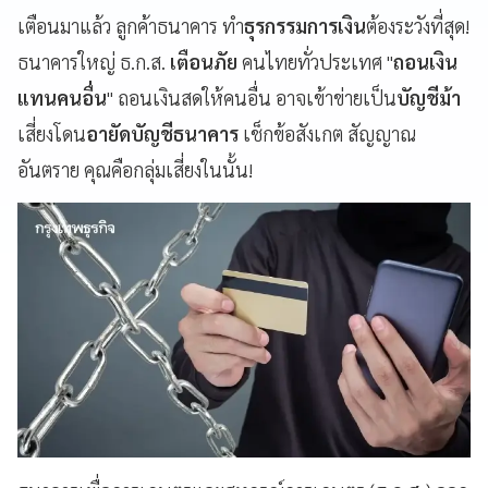
เตือนมาแล้ว ลูกค้าธนาคาร ทำ
ธุรกรรมการเงิน
ต้องระวังที่สุด!
ธนาคารใหญ่ ธ.ก.ส.
เตือนภัย
คนไทยทั่วประเทศ "
ถอนเงิน
แทนคนอื่น
" ถอนเงินสดให้คนอื่น อาจเข้าข่ายเป็น
บัญชีม้า
เสี่ยงโดน
อายัดบัญชีธนาคาร
เช็กข้อสังเกต สัญญาณ
อันตราย คุณคือกลุ่มเสี่ยงในนั้น!