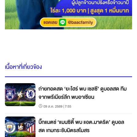
เนื้อหาที่เกี่ยวข้อง
ถ่ายทอดสด ‘ยะโฮร์ พบ เชลซี’ ดูบอลสด ทีม
จากพรีเมียร์ลีก พบอาเซียน
09 ส.ค. 2569 | 7:55
บิ๊กแมตช์ ‘แมนซิตี้ พบ แอต.มาดริด’ ดูบอล
สด เกมกระชับมิตรสโมสร