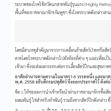
ระบาดของโรคไข้หวัดนกสายพันธุ์รุนแรง (Highly Patho
พื้นที่ของราชอาณาจักรกัมพูชา ซึ่งโรคระบาดดังกล่าวสา
โดยมีสาเหตุสำคัญมาจากการเคลื่อนย้ายสัตว์ป่วยหรือสัตว
ตายโดยโรคระบาดดังกล่าวไปยังท้องที่ต่าง ๆ และเพื่อเป
เข้ามา ซึ่งจะส่งผลกระทบต่อการเลี้ยงสัตว์ปีกและสุ
อาศัยอํานาจตามความในมาตรา 6 วรรคหนึ่ง และมาตร
พ.ศ. 2558 อธิบดีกรมปศุสัตว์ จึงออกประกาศไว้ ดังต่อไ
ข้อ 1 ให้ชะลอการนําเข้าหรือนำผ่านราชอาณาจักรซื้อสัตว์
ผสมพันธุ์ ไข่สำหรับทำพันธุ์ รวมถึงซากสัตว์ปีกดังกล่าว