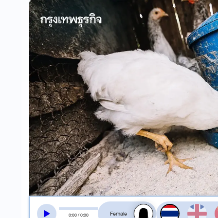
สลับเสียงอ่าน
0
:
00
/
0
:
00