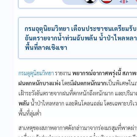
กรมอุตุนิยมวิทยา เตือนประชาชนเตรียมรับ
อันตรายจากน้ำท่วมฉับพลัน น้ำป่าไหลห
พื้นที่ลาดเชิงเขา
กรมอุตุนิยมวิทยา
รายงาน
พยากรณ์อากาศพรุ่งนี้ สภา
ฝนตกหนักบางแห่ง
โดยมี
ฝนตกหนักมาก
เป็นพิเศษในภ
เฝ้าระวังอันตรายจากฝนที่ตกหนักถึงหนักมาก และปริมาณ
พลัน
น้ำป่าไหลหลาก และดินโคลนถล่ม โดยเฉพาะบริเวณ
พื้นที่ลุ่มต่ำ
สาเหตุของสภาพอากาศดังกล่าวมาจากร่องมรสุมที่พ