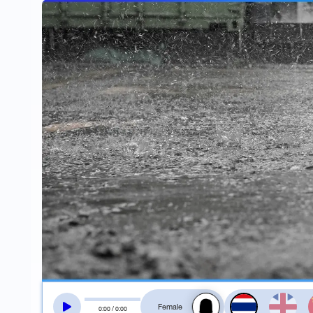
สลับเสียงอ่าน
0
:
00
/
0
:
00