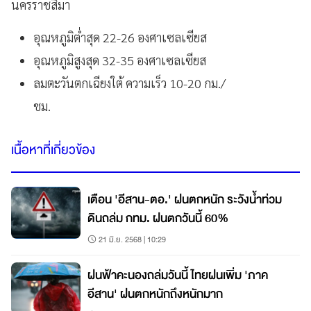
นครราชสีมา
อุณหภูมิต่ำสุด 22-26 องศาเซลเซียส
อุณหภูมิสูงสุด 32-35 องศาเซลเซียส
ลมตะวันตกเฉียงใต้ ความเร็ว 10-20 กม./
ชม.
เนื้อหาที่เกี่ยวข้อง
เตือน 'อีสาน-ตอ.' ฝนตกหนัก ระวังน้ำท่วม
ดินถล่ม กทม. ฝนตกวันนี้ 60%
21 มิ.ย. 2568 | 10:29
ฝนฟ้าคะนองถล่มวันนี้ ไทยฝนเพิ่ม 'ภาค
อีสาน' ฝนตกหนักถึงหนักมาก