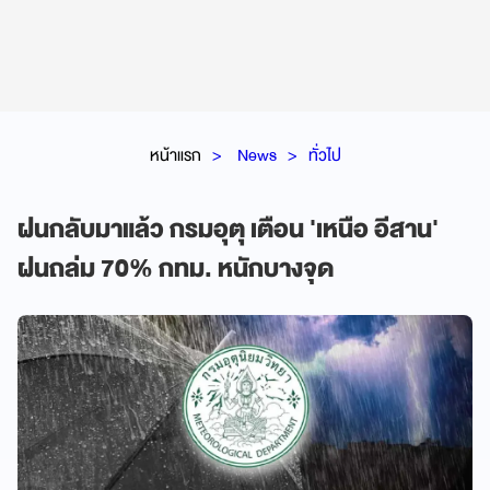
หน้าแรก
News
ทั่วไป
ฝนกลับมาแล้ว กรมอุตุ เตือน 'เหนือ อีสาน'
ฝนถล่ม 70% กทม. หนักบางจุด