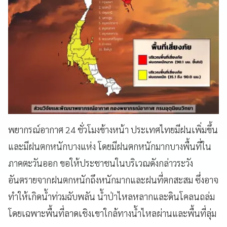
พยากรณ์อากาศ 24 ชั่วโมงข้างหน้า ประเทศไทยมีฝนเพิ่มขึ้น
และมีฝนตกหนักบางแห่ง โดยมีฝนตกหนักมากบางพื้นที่ใน
ภาคตะวันออก ขอให้ประชาชนในบริเวณดังกล่าวระวัง
อันตรายจากฝนตกหนักถึงหนักมากและฝนที่ตกสะสม ซึ่งอาจ
ทำให้เกิดน้ำท่วมฉับพลัน น้ำป่าไหลหลากและดินโคลนถล่ม
โดยเฉพาะพื้นที่ลาดเชิงเขาใกล้ทางน้ำไหลผ่านและพื้นที่ลุ่ม