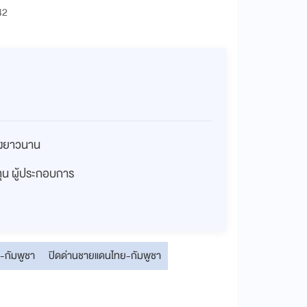
42
่างยาวนาน
งทุน ผู้ประกอบการ
-กัมพูชา
ปิดด่านชายแดนไทย-กัมพูชา