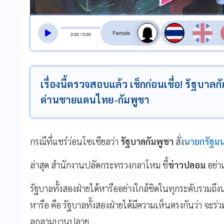
สลับเสียงอ่าน
0
:
00
/
0
:
00
เรื่องนี้ตรวจสอบแล้ว เช็กก่อนเชื่อ! รัฐบาล
ด่านชายแดนไทย-กัมพูชา
กรณีที่แชร์ว่อนโซเชียลว่า
รัฐบาลกัมพูชา
สั่ง
นายกรัฐมน
ล่าสุด สำนักงานปลัดกระทรวงกลาโหม ชี้
ข่าวปลอม
อย่า
รัฐบาลทั้งสองฝ่ายได้หารืออย่างใกล้ชิดในทุกระดับรวม
หารือ คือ รัฐบาลทั้งสองฝ่ายได้มีความเห็นตรงกันว่า จะร
ลุกลามบานปลาย