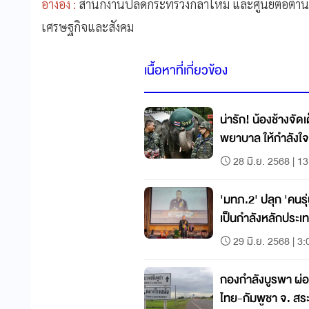
อ้างอิง :
สำนักงานปลัดกระทรวงกลาโหม และศูนย์ต่อต้านข
เศรษฐกิจและสังคม
เนื้อหาที่เกี่ยวข้อง
น่ารัก! น้องช้างจัด
พยาบาล ให้กำลัง
28 มิ.ย. 2568 | 1
'มทภ.2' ปลุก 'คนรุ
เป็นกำลังหลักประเ
29 มิ.ย. 2568 | 3:
กองกำลังบูรพา ผ่อ
ไทย-กัมพูชา จ. สร