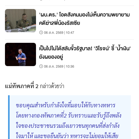
'ผบ.ตร.' โอดสังคมมองไม่เห็นความพยายาม
คดีฆ่า2พี่น้องรัสเซีย
06 ส.ค. 2569 | 10:47
เป็นไปไม่ได้สลับขั้วรัฐบาล! 'วิโรจน์' ชี้ 'น้ำเงิน'
ยังผยองอยู่
06 ส.ค. 2569 | 10:36
แม่ทัพภาคที่
2
กล่าวด้วยว่า
ขอบคุณสำหรับกำลังใจที่มอบให้กับทางทหาร
โดยทางกองทัพภาคที่2 รับทราบและรับรู้ถึงพลัง
ใจของประชาชนรวมถึงเยาวชนทุกคนที่ส่งกำลัง
ใจมาให้ และขอยืนยันว่า ทหารจะไม่ยอมให้เสีย