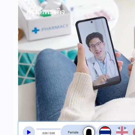
สลับเสียงอ่าน
0
:
00
/
0
:
00