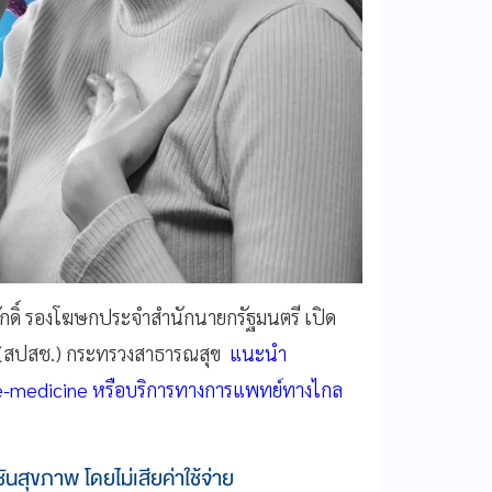
ศักดิ์ รองโฆษกประจำสำนักนายกรัฐมนตรี เปิด
ิ (สปสช.) กระทรวงสาธารณสุข
แนะนำ
tele-medicine หรือบริการทางการแพทย์ทางไกล
นสุขภาพ โดยไม่เสียค่าใช้จ่าย