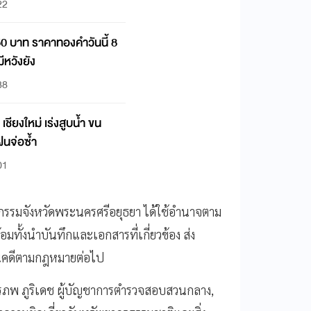
22
50 บาท ราคาทองคำวันนี้ 8
หวังยัง
38
ชียงใหม่ เร่งสูบน้ำ ขน
นจ่อซ้ำ
01
กรรมจังหวัดพระนครศรีอยุธยา ได้ใช้อำนาจตาม
ทั้งนำบันทึกและเอกสารที่เกี่ยวข้อง ส่ง
นคดีตามกฎหมายต่อไป
ิรภพ ภูริเดช ผู้บัญชาการตำรวจสอบสวนกลาง,