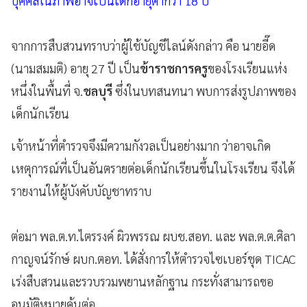
บุคคลในภาพอาจเป็นเด็กอายุต่ำกว่า 18 ปี
จากการสืบสวนทราบว่าผู้ใช้บัญชีไลน์ดังกล่าว คือ นายอี๊ด
(นามสมมติ) อายุ 27 ปี เป็น
ข้าราชการครู
ของโรงเรียนแห่ง
หนึ่งในพื้นที่ จ.
ชลบุรี
ซึ่งในบทสนทนา พบการส่งรูปภาพของ
เด็กนักเรียน
เจ้าหน้าที่ตำรวจจึงมีความกังวลเป็นอย่างมาก ว่าอาจเกิด
เหตุการณ์ที่เป็นอันตรายต่อเด็กนักเรียนขึ้นในโรงเรียน จึงได้
รายงานให้ผู้บังคับบัญชาทราบ
ต่อมา พล.ต.ท.ไตรรงค์ ผิวพรรณ ผบช.สอท. และ พล.ต.ต.ศิลา
กาญจน์รักษ์ ผบก.ตอท. ได้สั่งการให้ตำรวจไซเบอร์ชุด TICAC
เร่งสืบสวนและรวบรวมพยานหลักฐาน กระทั่งสามารถขอ
อนุมัติหมายค้นต่อ