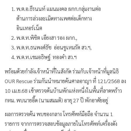
พ.ต.อ.ธีรนนท์ แมนมงคล ผกก.กลุ่มงานต่อ
ต้านการล่วงละเมิดทางเพศต่อเด็กทาง
อินเทอร์เน็ต
พ.ต.ท.พิชิต เอียงสา รอง ผกก.,
พ.ต.ท.ธนพงศ์ธัช อ่อนชูเหมรัต สว.ฯ,
พ.ต.ท.เขมอธิษฐ์ ทองคำ สว.ฯ
พร้อมด้วยกำลังเจ้าหน้าที่ในสังกัด ร่วมกับเจ้าหน้าที่มูลนิธิ
OUR Rescue ร่วมกันนำหมายค้นศาลอาญา ที่ 121/2568 ลง
10 เม.ย.68 เข้าตรวจค้นบ้านพักแห่งหนึ่งในพื้นที่ลาดพร้าว
กทม. พบนายอี๊ด (นามสมมติ) อายุ 27 ปี พักอาศัยอยู่
ผลการตรวจค้น พบของกลาง โทรศัพท์มือถือ จำนวน 1
รายการ จากการตรวจสอบข้อมูลภายในโทรศัพท์เครื่องดัง