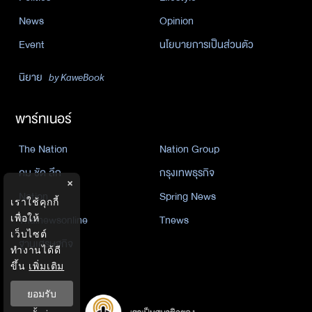
News
Opinion
Event
นโยบายการเป็นส่วนตัว
นิยาย
by KaweBook
พาร์ทเนอร์
The Nation
Nation Group
คม ชัด ลึก
กรุงเทพธุรกิจ
×
Nation
Spring News
เราใช้คุกกี้
Thainewsonline
Tnews
เพื่อให้
เว็บไซต์
ฐานเศรษฐกิจ
ทำงานได้ดี
ขึ้น
เพิ่มเติม
ยอมรับ