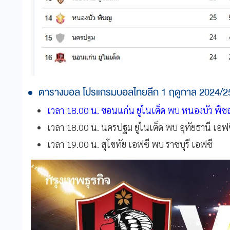
ตารางบอล โปรแกรมบอลไทยลีก 1 ฤดูกาล 2024/25 
เวลา 18.00 น. ขอนแก่น ยูไนเต็ด พบ หนองบัว พิ
เวลา 18.00 น. นครปฐม ยูไนเต็ด พบ อุทัยธานี เอฟ
เวลา 19.00 น. สุโขทัย เอฟซี พบ ราชบุรี เอฟซี