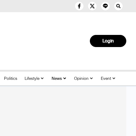
Login
Politics
Lifestyle
News
Opinion
Event