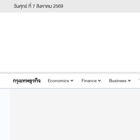
วันศุกร์ ที่ 7 สิงหาคม 2569
Economics
Finance
Business