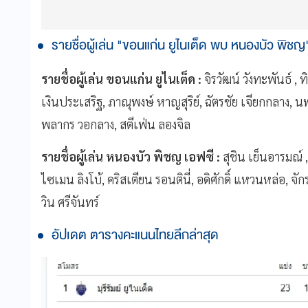
รายชื่อผู้เล่น "ขอนแก่น ยูไนเต็ด พบ หนองบัว พิช
รายชื่อผู้เล่น ขอนแก่น ยูไนเต็ด :
จิรวัฒน์ วังทะพันธ์ ,
เงินประเสริฐ, ภาณุพงษ์ หาญสุริย์, ฉัตรชัย เจียกกลาง, น
พลากร วอกลาง, สตีเฟ่น ลองจิล
รายชื่อผู้เล่น หนองบัว พิชญ เอฟซี :
สุชิน เย็นอารมณ์ ,
ไซเมน ลิงโบ้, คริสเตียน รอนตินี่, อดิศักดิ์ แหวนหล่อ, จัก
วิน ศรีจันทร์
อัปเดต ตารางคะแนนไทยลีกล่าสุด