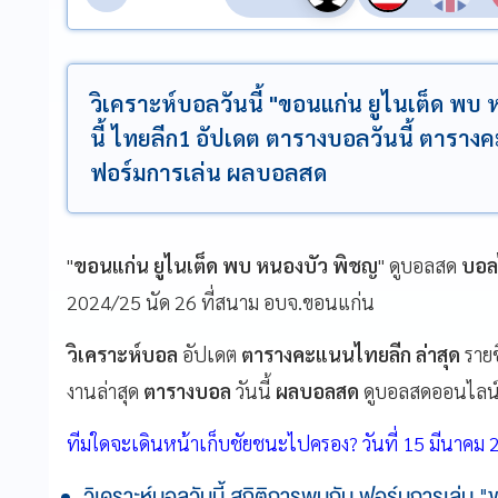
วิเคราะห์บอลวันนี้ "ขอนแก่น ยูไนเต็ด พ
นี้ ไทยลีก1 อัปเดต ตารางบอลวันนี้ ตารางคะ
ฟอร์มการเล่น ผลบอลสด
"
ขอนแก่น ยูไนเต็ด พบ หนองบัว พิชญ
" ดูบอลสด
บอลไ
2024/25 นัด 26 ที่สนาม อบจ.ขอนแก่น
วิเคราะห์บอล
อัปเดต
ตารางคะแนนไทยลีก ล่าสุด
รายช
งานล่าสุด
ตารางบอล
วันนี้
ผลบอลสด
ดูบอลสดออนไลน์ว
ทีมใดจะเดินหน้าเก็บชัยชนะไปครอง? วันที่ 15 มีนาค
วิเคราะห์บอลวันนี้ สถิติการพบกัน ฟอร์มการเล่น 